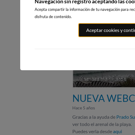
Navegación sin registro aceptando las coo
Acepta compartir la información de tu navegación para reci
disfruta de contenido.
Aceptar cookies y cont
NUEVA WEBC
Hace 5 años
Gracias a la ayuda de
Prado Su
ver todo el arenal de la playa.
Puedes verla desde
aqui