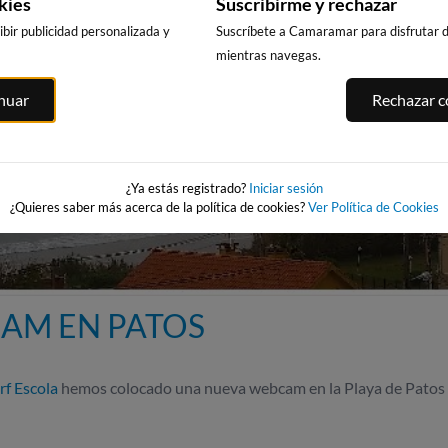
kies
Suscribirme y rechazar
bir publicidad personalizada y
Suscríbete a Camaramar para disfrutar de
mientras navegas.
inuar
Rechazar co
¿Ya estás registrado?
Iniciar sesión
¿Quieres saber más acerca de la política de cookies?
Ver Política de Cookies
AM EN PATOS
rf Escola
hemos colocado una nueva webcam en la Playa de Patos e