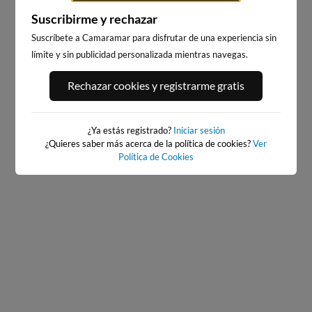
Suscribirme y rechazar
Suscríbete a Camaramar para disfrutar de una experiencia sin
límite y sin publicidad personalizada mientras navegas.
PLATJA CENTRO LA VILA
PLAYA EL CAMPELLO
JOIOSA
8km · El Campello
Rechazar cookies y registrarme gratis
22km · Villajoyosa
0.1 m
CHOPI
¿Ya estás registrado?
Iniciar sesión
¿Quieres saber más acerca de la política de cookies?
Ver
Política de Cookies