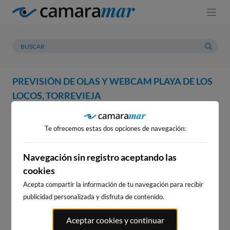
PREVISIÓN DE OLAS Y WEBCAM PLAYA DE LOS
LOCOS, TORREVIEJA
WEBCAM
PREVISIÓN
METEOROLOGÍA
MAREAS
Te ofrecemos estas dos opciones de navegación:
Navegación sin registro aceptando las
cookies
Acepta compartir la información de tu navegación para recibir
publicidad personalizada y disfruta de contenido.
WEBCAM PLAYA DE LOS
Aceptar cookies y continuar