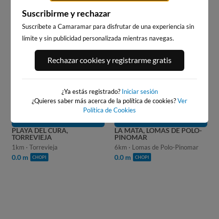
LOCOS, TORREVIEJA
Suscribirme y rechazar
Suscríbete a Camaramar para disfrutar de una experiencia sin
límite y sin publicidad personalizada mientras navegas.
WEBCAMS CERCANAS
Rechazar cookies y registrarme gratis
¿Ya estás registrado?
Iniciar sesión
¿Quieres saber más acerca de la política de cookies?
Ver
Política de Cookies
PLAYA DEL CURA,
LA MATA, LOMAS DE POLO-
TORREVIEJA
PINOMAR
1km · Torrevieja
6km · Lomas de Polo-Pinomar
0.0 m
0.0 m
CHOPI
CHOPI