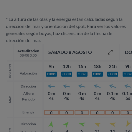
* La altura de las olas y la energía están calculadas según la
dirección del mar y orientación del spot. Para ver los valores
generales según boyas, haz clic encima de la flecha de
dirección del mar.
Actualización
SÁBADO 8 AGOSTO
DO
08/08 3:05
9h
12h
15h
18h
21h
9h
HORARIO
Valoración
CHOPI
CHOPI
CHOPI
CHOPI
CHOPI
CHOP
Dirección
0 m
0 m
0 m
0 m
0.1 m
0.1 
Altura
4s
4s
4s
4s
4s
5s
MAR
Periodo
Energía
0
0
0
0
0
0
Dirección
7
8
5
11
11
14