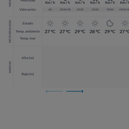
VIENTO
Velocidad
Km / h
Km / h
Km / h
Km / h
Km / h
Km / 
Valoración
ON
CROSS ON
CROSS
CROSS
CROSS
CROSS O
METEOROLOGÍA
Estado
27 ºC
27 ºC
29 ºC
28 ºC
29 ºC
27 º
Temp. ambiente
Temp. mar
Alta (m)
MAREAS
Baja (m)