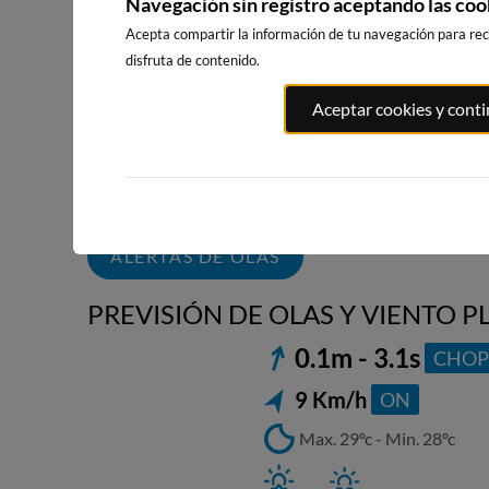
Navegación sin registro aceptando las coo
Acepta compartir la información de tu navegación para reci
disfruta de contenido.
PLAYA DE LA
LA PLAYA D
PLAYA DE PILES
Aceptar cookies y cont
RODA
L'ALBIR
30km · Piles
29km · Altea
32km · l'Alfàs 
0.1 m
CHOPI
0.1 m
0.1 m
CHOPI
CHOPI
ALERTAS DE OLAS
PREVISIÓN DE OLAS Y VIENTO P
0.1m - 3.1s
CHOP
9 Km/h
ON
Max. 29ºc - Min. 28ºc