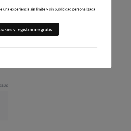
 una experiencia sin límite y sin publicidad personalizada
RO
PLAYA EL
PLAYA DEL
PLAYA DE
okies y registrarme gratis
SA
CAMPELLO
CABAÑAL - LAS
MALVARROSA -
ARENAS
LAS ARENAS,
sa
64km · El Campello
VALENCIA
87km · Valencia
0.1 m
CHOPI
88km · Valencia
0.1 m
PLATO
0.1 m
PLATO
 05:20