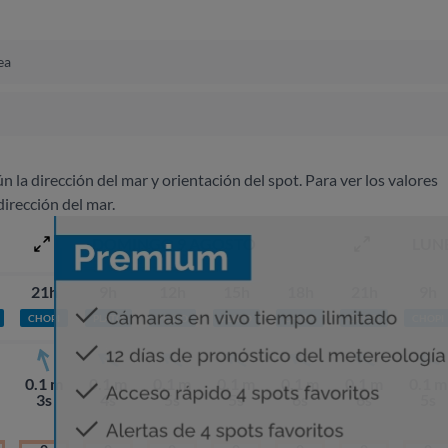
ea
ún la dirección del mar y orientación del spot. Para ver los valores
dirección del mar.
DOMINGO 9 AGOSTO
LUN
21h
9h
12h
15h
18h
21h
9h
CHOPI
PLATO
PLATO
PLATO
CHOPI
CHOPI
CHOPI
0.1 m
0.1 m
0.1 m
0.1 m
0.1 m
0.1 m
0.1 m
3s
4s
5s
5s
6s
6s
5s