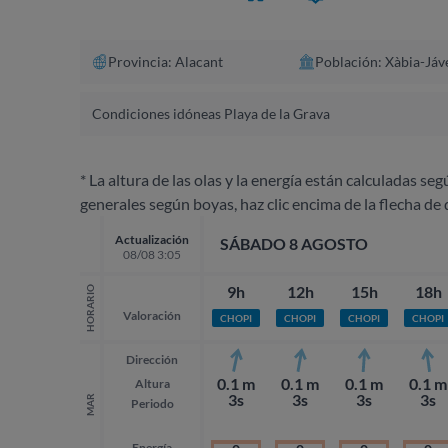
Provincia: Alacant​
Población: Xàbia-Jáv
Condiciones idóneas Playa de la Grava
* La altura de las olas y la energía están calculadas seg
generales según boyas, haz clic encima de la flecha de 
Actualización
SÁBADO 8 AGOSTO
08/08 3:05
9h
12h
15h
18h
HORARIO
Valoración
CHOPI
CHOPI
CHOPI
CHOPI
Dirección
0.1 m
0.1 m
0.1 m
0.1 m
Altura
3s
3s
3s
3s
MAR
Periodo
Energía