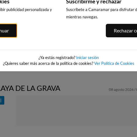
kies
Suscribirme y rechazar
bir publicidad personalizada y
Suscríbete a Camaramar para disfrutar de
mientras navegas.
E
PLAYA DE
PLATJA CENT
PLAYA DE GANDIA
inuar
Rechazar co
LEVANTE
LA VILA JOIO
41km · Gandía
BENIDORM
del Pi
48km · Villajoyo
0.1 m
PLATO
38km · Benidorm
0.1 m
CHOPI
¿Ya estás registrado?
Iniciar sesión
¿Quieres saber más acerca de la política de cookies?
Ver Política de Cookies
LAYA DE LA GRAVA
08 agosto 2026 /
I