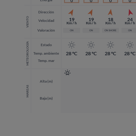
0
0
0
0
Dirección
VIENTO
19
19
18
24
Velocidad
Km / h
Km / h
Km / h
Km / h
Valoración
ON
ON
ON SHORE
ON
METEOROLOGÍA
Estado
28 ºC
28 ºC
28 ºC
28 ºC
Temp. ambiente
Temp. mar
Alta (m)
MAREAS
Baja (m)