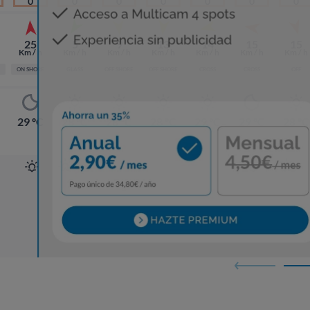
0
0
0
0
0
0
0
25
5
9
13
14
15
15
Km / h
Km / h
Km / h
Km / h
Km / h
Km / h
Km / h
ON SHORE
GLASS
OFF SHORE
OFF SHORE
CROSS
CROSS
OFF
29 ºC
28 ºC
28 ºC
28 ºC
29 ºC
29 ºC
28 ºC