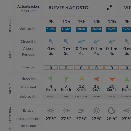
Actualización
JUEVES 6 AGOSTO
VI
06/08 3:04
9h
12h
15h
18h
21h
9h
HORARIO
Valoración
PLATO
PLATO
CHOPI
CHOPI
CHOPI
CHOP
Dirección
0 m
0 m
0.1 m
0.1 m
0.1 m
0 m
Altura
3s
3s
4s
4s
4s
3s
MAR
Periodo
Energía
0
0
0
0
0
0
Dirección
VIENTO
4
7
12
15
20
2
Velocidad
Km / h
Km / h
Km / h
Km / h
Km / h
Km / 
Valoración
GLASS
OFF
CROSS OFF
CROSS
CROSS
ON SHO
METEOROLOGÍA
Estado
27 ºC
27 ºC
27 ºC
27 ºC
28 ºC
27 º
Temp. ambiente
Temp. mar