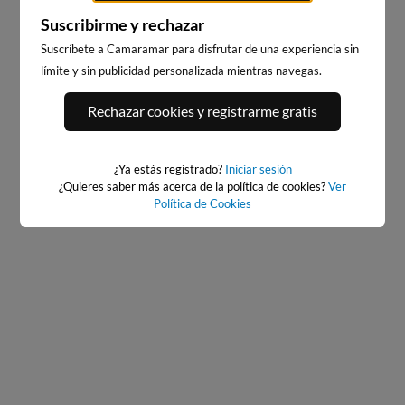
Suscribirme y rechazar
Suscríbete a Camaramar para disfrutar de una experiencia sin
límite y sin publicidad personalizada mientras navegas.
PLAYA DE ALBORAYA
PLAYA DE LA PATACONA
Rechazar cookies y registrarme gratis
9km · Saboya
10km · Alboraia
0.0 m
0.0 m
PLATO
PLATO
¿Ya estás registrado?
Iniciar sesión
¿Quieres saber más acerca de la política de cookies?
Ver
Política de Cookies