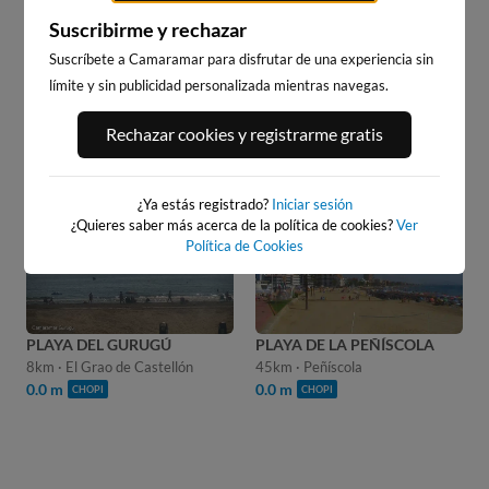
Suscribirme y rechazar
Suscríbete a Camaramar para disfrutar de una experiencia sin
límite y sin publicidad personalizada mientras navegas.
Rechazar cookies y registrarme gratis
WEBCAMS CERCANAS
¿Ya estás registrado?
Iniciar sesión
¿Quieres saber más acerca de la política de cookies?
Ver
Política de Cookies
PLAYA DEL GURUGÚ
PLAYA DE LA PEÑÍSCOLA
8km · El Grao de Castellón
45km · Peñíscola
0.0 m
0.0 m
CHOPI
CHOPI