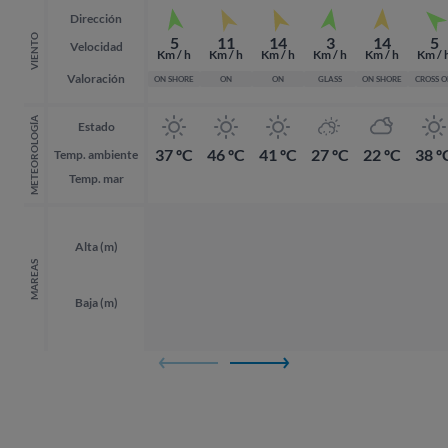
Dirección
VIENTO
5
11
14
3
14
5
Velocidad
Km / h
Km / h
Km / h
Km / h
Km / h
Km / 
Valoración
ON SHORE
ON
ON
GLASS
ON SHORE
CROSS 
METEOROLOGÍA
Estado
37 ºC
46 ºC
41 ºC
27 ºC
22 ºC
38 º
Temp. ambiente
Temp. mar
Alta (m)
MAREAS
Baja (m)