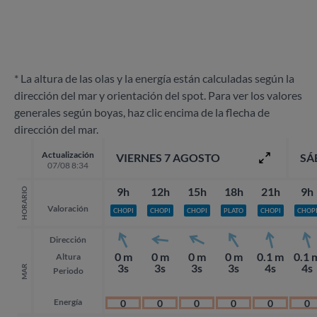
* La altura de las olas y la energía están calculadas según la
dirección del mar y orientación del spot. Para ver los valores
generales según boyas, haz clic encima de la flecha de
dirección del mar.
Actualización
VIERNES 7 AGOSTO
SÁ
07/08 8:34
9h
12h
15h
18h
21h
9h
HORARIO
Valoración
CHOPI
CHOPI
CHOPI
PLATO
CHOPI
CHOP
Dirección
0 m
0 m
0 m
0 m
0.1 m
0.1 
Altura
3s
3s
3s
3s
4s
4s
MAR
Periodo
Energía
0
0
0
0
0
0