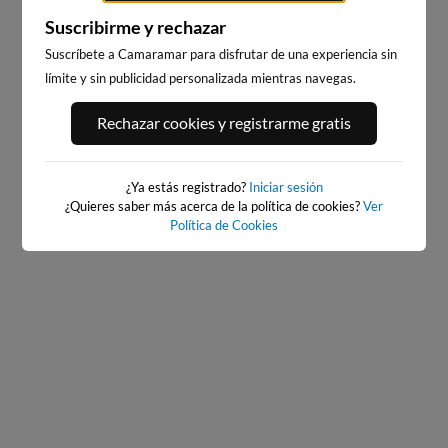
Suscribirme y rechazar
Suscríbete a Camaramar para disfrutar de una experiencia sin
límite y sin publicidad personalizada mientras navegas.
PLAYA DE BENICARLÓ
PLAYA DEL FORTI
Rechazar cookies y registrarme gratis
4km · Benicarló
11km · Vinarós
0.1 m
0.1 m
PLATO
PLATO
¿Ya estás registrado?
Iniciar sesión
¿Quieres saber más acerca de la política de cookies?
Ver
Política de Cookies