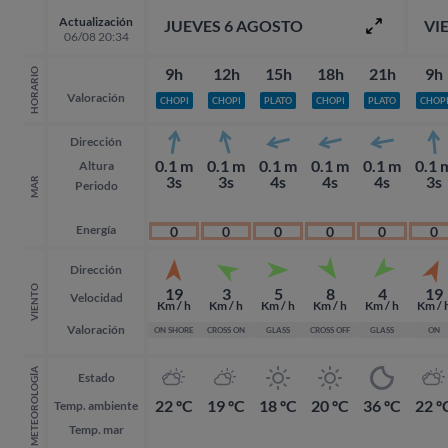
Actualización
JUEVES 6 AGOSTO
VI
06/08 20:34
9h
12h
15h
18h
21h
9h
HORARIO
Valoración
CHOPI
CHOPI
PLATO
CHOPI
PLATO
CHOP
Dirección
0.1 m
0.1 m
0.1 m
0.1 m
0.1 m
0.1 
Altura
3s
3s
4s
4s
4s
3s
MAR
Periodo
Energía
0
0
0
0
0
0
Dirección
VIENTO
19
3
5
8
4
19
Velocidad
Km / h
Km / h
Km / h
Km / h
Km / h
Km / 
Valoración
ON SHORE
CROSS ON
GLASS
CROSS OFF
GLASS
ON
METEOROLOGÍA
Estado
22 ºC
19 ºC
18 ºC
20 ºC
36 ºC
22 º
Temp. ambiente
Temp. mar