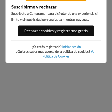
Suscribirme y rechazar
Suscríbete a Camaramar para disfrutar de una experiencia sin
límite y sin publicidad personalizada mientras navegas.
CALA DELS LLENGUADETS,
PLATJA LLARGA, SALOU
Rechazar cookies y registrarme gratis
SALOU
2km · Salou
2km · Salou
0.0 m
CHOPI
0.0 m
CHOPI
¿Ya estás registrado?
Iniciar sesión
¿Quieres saber más acerca de la política de cookies?
Ver
Política de Cookies