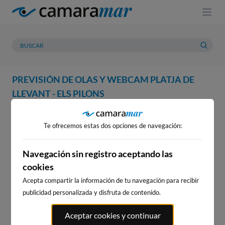
PREVISIÓN DE OLAS Y WEBCAM PLATJA DE
LLEVANT - ELS PILONS
WEBCAM
PREVISIÓN
METEOROLOGÍA
MAREAS
Te ofrecemos estas dos opciones de navegación:
WEBCAM PLATJA DE LLEVANT -
ELS PILONS
Navegación sin registro aceptando las
cookies
Acepta compartir la información de tu navegación para recibir
15
s
PRÓXIMO ANUNCIO EN:
publicidad personalizada y disfruta de contenido.
WEBCAMS CERCANAS
Aceptar cookies y continuar