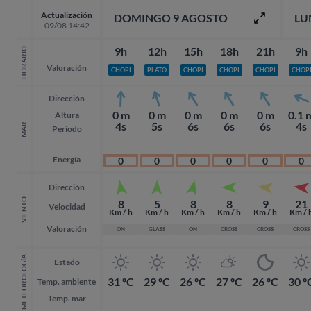
Actualización
DOMINGO 9 AGOSTO
LU
09/08 14:42
9h
12h
15h
18h
21h
9h
HORARIO
Valoración
CHOPI
PLATO
CHOPI
CHOPI
CHOPI
CHOP
Dirección
0 m
0 m
0 m
0 m
0 m
0.1 
Altura
4s
5s
6s
6s
6s
4s
MAR
Periodo
Energía
0
0
0
0
0
0
Dirección
VIENTO
8
5
8
8
9
21
Velocidad
Km / h
Km / h
Km / h
Km / h
Km / h
Km / 
Valoración
ON
GLASS
ON
CROSS
CROSS
CROSS
METEOROLOGÍA
Estado
31 ºC
29 ºC
26 ºC
27 ºC
26 ºC
30 º
Temp. ambiente
Temp. mar