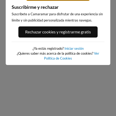
Suscribirme y rechazar
Suscríbete a Camaramar para disfrutar de una experiencia sin
límite y sin publicidad personalizada mientras navegas.
PLAYA DE BENICARLÓ
PLAYA DE LA PEÑÍSCOLA
7km · Benicarló
11km · Peñíscola
Rechazar cookies y registrarme gratis
0.1 m
0.1 m
CHOPI
CHOPI
¿Ya estás registrado?
Iniciar sesión
¿Quieres saber más acerca de la política de cookies?
Ver
Política de Cookies