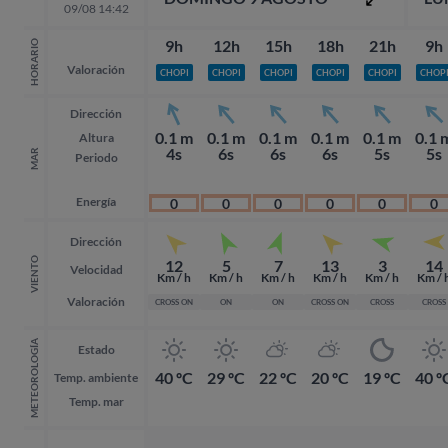
09/08 14:42
9h
12h
15h
18h
21h
9h
HORARIO
Valoración
CHOPI
CHOPI
CHOPI
CHOPI
CHOPI
CHOP
Dirección
0.1 m
0.1 m
0.1 m
0.1 m
0.1 m
0.1 
Altura
4s
6s
6s
6s
5s
5s
MAR
Periodo
Energía
0
0
0
0
0
0
Dirección
VIENTO
12
5
7
13
3
14
Velocidad
Km / h
Km / h
Km / h
Km / h
Km / h
Km / 
Valoración
CROSS ON
ON
ON
CROSS ON
CROSS
CROSS
METEOROLOGÍA
Estado
40 ºC
29 ºC
22 ºC
20 ºC
19 ºC
40 º
Temp. ambiente
Temp. mar