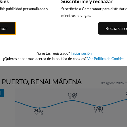
kies
Suscribirme y rechazar
bir publicidad personalizada y
Suscríbete a Camaramar para disfrutar de
mientras navegas.
OS
LA MATA, LOMAS
PLAYA DE LA
PLAYA EL
inuar
Rechazar co
DE POLO-
ROQUETA
CAMPELLO
A
PINOMAR
385km · Guardamar
421km · El Camp
del Segura
381km · Lomas de
vieja
Polo-Pinomar
0.1 m
CHOPI
0.2 m
CHOPI
0.2 m
CHOPI
¿Ya estás registrado?
Iniciar sesión
¿Quieres saber más acerca de la política de cookies?
Ver Política de Cookies
EL PUERTO, BENALMÁDENA
09 agosto 2026 /
I
22:09
11:34
0.82
0.78
17:01
04:55
0.53
0.45