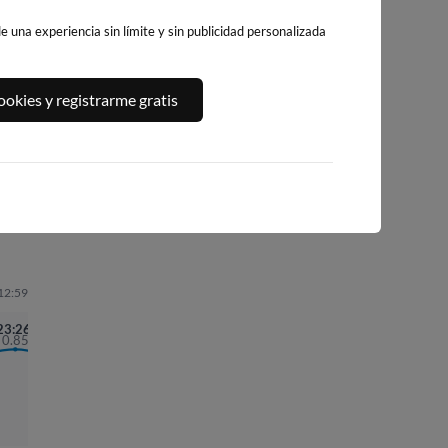
 una experiencia sin límite y sin publicidad personalizada
PLATJA CENTRO
PLAYA DE
LA PLAYA DE
okies y registrarme gratis
LA VILA JOIOSA
LEVANTE
L'ALBIR
BENIDORM
ello
437km · Villajoyosa
453km · l'Alfàs del 
448km · Benidorm
0.1 m
CHOPI
0.1 m
CHOPI
 12:59
23:26
0.85
05:52
0.40