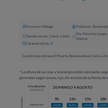
Provincia: Málaga
Población: Benalmád
Ola: Derechas Largas
Tamaño de ola: 1,5mts a 2mts
Tuberas
Características:
Condiciones idóneas El Puerto, Benalmádena
1,5mts a 2mt
* La altura de las olas y la energía están calculadas seg
generales según boyas, haz clic encima de la flecha de 
Actualización
DOMINGO 9 AGOSTO
09/08 8:32
9h
12h
15h
18h
HORARIO
Valoración
CHOPI
PLATO
CHOPI
CHOPI