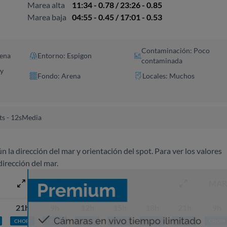
Marea alta
11:34 - 0.78 / 23:26 - 0.85
Marea baja
04:55 - 0.45 / 17:01 - 0.53
Contaminación: Poco
ena
Entorno: Espigon
contaminada
 y
Fondo: Arena
Locales: Muchos
s - 12s
Media
ún la dirección del mar y orientación del spot. Para ver los valores
dirección del mar.
LUNES 10 AGOSTO
MAR
21h
9h
12h
15h
18h
21h
9h
CHOPI
CHOPI
CHOPI
CHOPI
CHOPI
CHOPI
CHOPI