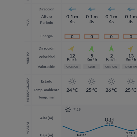
Dirección
0.1 m
0.1 m
0.1 m
0.1 m
Altura
4s
4s
4s
4s
MAR
Periodo
Energía
0
0
0
0
Dirección
VIENTO
12
5
2
13
Velocidad
Km / h
Km / h
Km / h
Km / h
Valoración
CROSS ON
GLASS
ON SHORE
CROSS ON
METEOROLOGÍA
Estado
24 ºC
25 ºC
26 ºC
25 ºC
Temp. ambiente
Temp. mar
7:29
Alta (m)
22:09
11:34
0.82
0.78
MAREAS
17:01
04:55
Baja (m)
0.53