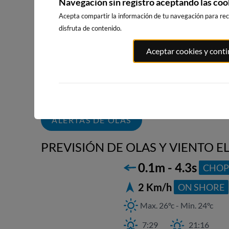
Navegación sin registro aceptando las coo
Acepta compartir la información de tu navegación para reci
disfruta de contenido.
PLAYA DEL CURA,
PLAYA DE L
PLAYA DEL
Aceptar cookies y cont
TORREVIEJA
LOCOS,
PALMAR, VEJER
TORREVIEJ
DE LA FRONTERA
377km · Torrevieja
141km · Vejer de la
378km · Torre
Frontera
0.2 m
CHOPI
0.2 m
CHOPI
0.2 m
CHOPI
ALERTAS DE OLAS
PREVISIÓN DE OLAS Y VIENTO 
0.1m - 4.3s
CHOP
2 Km/h
ON SHORE
Max. 26ºc - Min. 24ºc
7:29
21:16