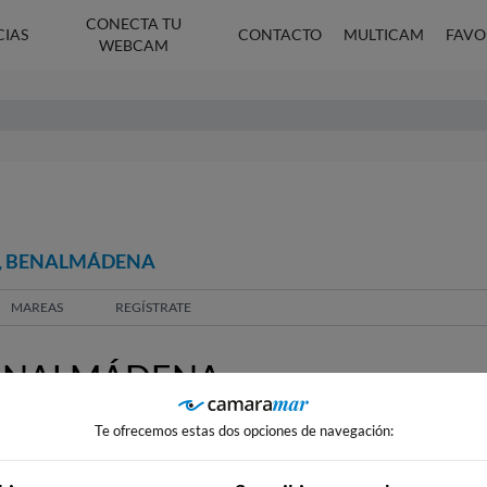
CONECTA TU
CIAS
CONTACTO
MULTICAM
FAVO
WEBCAM
O, BENALMÁDENA
MAREAS
REGÍSTRATE
BENALMÁDENA
Te ofrecemos estas dos opciones de navegación: