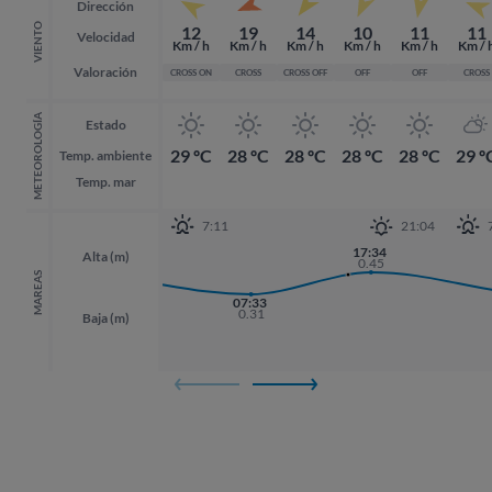
Dirección
VIENTO
12
19
14
10
11
11
Velocidad
Km / h
Km / h
Km / h
Km / h
Km / h
Km / 
Valoración
CROSS ON
CROSS
CROSS OFF
OFF
OFF
CROSS
METEOROLOGÍA
Estado
29 ºC
28 ºC
28 ºC
28 ºC
28 ºC
29 º
Temp. ambiente
Temp. mar
7:11
21:04
17:34
17:34
16:51
Alta (m)
0.45
0.45
0.43
MAREAS
07:33
0.31
Baja (m)