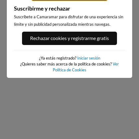
Suscribirme y rechazar
Suscríbete a Camaramar para disfrutar de una experiencia sin
límite y sin publicidad personalizada mientras navegas.
PLAYA DE LOS LOCOS,
LA MATA, LOMAS DE POLO-
Rechazar cookies y registrarme gratis
TORREVIEJA
PINOMAR
29km · Torrevieja
36km · Lomas de Polo-Pinomar
0.1 m
0.1 m
CHOPI
CHOPI
¿Ya estás registrado?
Iniciar sesión
¿Quieres saber más acerca de la política de cookies?
Ver
Política de Cookies