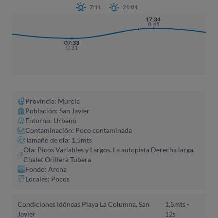
7:11
21:04
17:34
0.45
07:33
0.31
Provincia: Murcia
Población: San Javier
Entorno: Urbano
Contaminación: Poco contaminada
Tamaño de ola: 1,5mts
Ola: Picos Variables y Largos. La autopista Derecha larga,
Chalet Orillera Tubera
Fondo: Arena
Locales: Pocos
Condiciones idóneas Playa La Columna, San
1,5mts -
Javier
12s