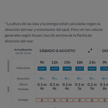
* La altura de las olas y la energía están calculadas según la
dirección del mar y orientación del spot. Para ver los valores
generales según boyas, haz clic encima de la flecha de
dirección del mar.
Actualización
SÁBADO 8 AGOSTO
DO
08/08 14:46
9h
12h
15h
18h
21h
9h
HORARIO
Valoración
CHOPI
CHOPI
CHOPI
PLATO
PLATO
CHOP
Dirección
0.1 m
0.1 m
0.1 m
0.1 m
0.1 m
0.1 
Altura
4s
4s
4s
5s
5s
6s
MAR
Periodo
Energía
0
0
0
0
0
0