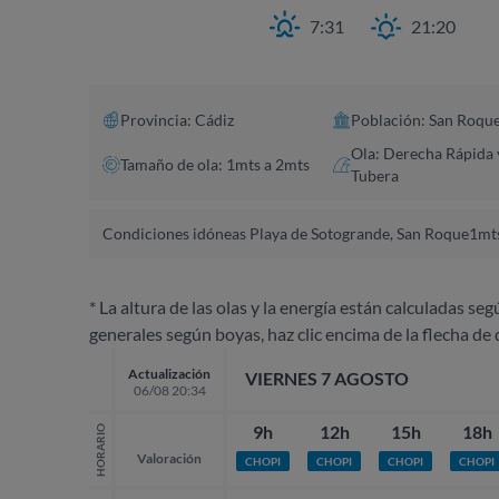
7:31
21:20
Provincia: Cádiz
Población: San Roqu
Ola: Derecha Rápida 
Tamaño de ola: 1mts a 2mts
Tubera
Condiciones idóneas Playa de Sotogrande, San Roque
1mts
* La altura de las olas y la energía están calculadas seg
generales según boyas, haz clic encima de la flecha de 
Actualización
VIERNES 7 AGOSTO
06/08 20:34
9h
12h
15h
18h
HORARIO
Valoración
CHOPI
CHOPI
CHOPI
CHOPI