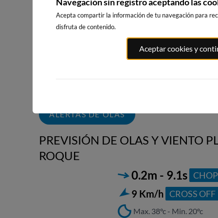
Navegación sin registro aceptando las coo
Acepta compartir la información de tu navegación para reci
disfruta de contenido.
PLAYA DEL CURA,
PLAYA DE L
PLAYA DEL
Aceptar cookies y cont
TORREVIEJA
LOCOS,
PALMAR, VEJER
TORREVIEJ
DE LA FRONTERA
454km · Torrevieja
68km · Vejer de la
455km · Torre
Frontera
0.0 m
CHOPI
0.0 m
CHOPI
0.2 m
PLATO
ALERTAS DE OLAS
PREVISIÓN DE OLAS Y VIENTO 
ROQUE
0.2m - 9.1s
CHOP
2
9 Km/h
CROSS OFF
Max. 38ºc - Min. 20ºc