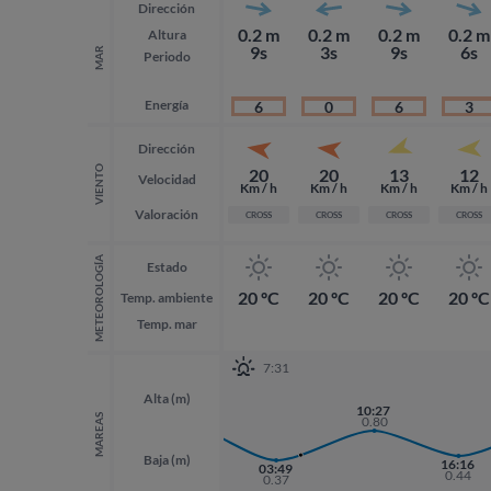
Dirección
0.2 m
0.2 m
0.2 m
0.2 m
Altura
9s
3s
9s
6s
MAR
Periodo
Energía
6
0
6
3
Dirección
VIENTO
20
20
13
12
Velocidad
Km / h
Km / h
Km / h
Km / h
Valoración
CROSS
CROSS
CROSS
CROSS
METEOROLOGÍA
Estado
20 ºC
20 ºC
20 ºC
20 ºC
Temp. ambiente
Temp. mar
7:31
Alta (m)
21:35
10:27
0.87
MAREAS
0.80
Baja (m)
16:16
03:49
0.44
0.37