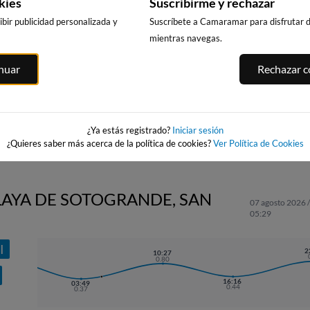
kies
Suscribirme y rechazar
bir publicidad personalizada y
Suscríbete a Camaramar para disfrutar de
mientras navegas.
OS
LA MATA, LOMAS
PLAYA DE LA
PLAYA EL
inuar
Rechazar co
DE POLO-
ROQUETA
CAMPELLO
A
PINOMAR
462km · Guardamar
498km · El Camp
del Segura
458km · Lomas de
vieja
Polo-Pinomar
0.1 m
CHOPI
0.0 m
CHOPI
0.0 m
CHOPI
¿Ya estás registrado?
Iniciar sesión
¿Quieres saber más acerca de la política de cookies?
Ver Política de Cookies
PLAYA DE SOTOGRANDE, SAN
07 agosto 2026 
05:29
I
1:35
2
10:27
0.87
0.80
16:16
03:49
0.44
0.37