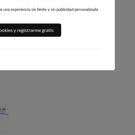
 una experiencia sin límite y sin publicidad personalizada
PLATJA CENTRO
PLAYA DE
LA PLAYA DE
okies y registrarme gratis
LA VILA JOIOSA
LEVANTE
L'ALBIR
BENIDORM
ello
514km · Villajoyosa
531km · l'Alfàs del 
525km · Benidorm
0.1 m
CHOPI
0.1 m
CHOPI
/
2:48
0.85
05:21
0.35