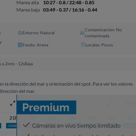
Marea alta
10:27 - 0.8 / 22:48 - 0.85
Marea baja
03:49 - 0.37 / 16:16 - 0.44
Contaminación: No
e
Entorno: Natural
contaminada
y
Fondo: Arena
Locales: Pocos
 a 2mts - 12s
Baja
ún la dirección del mar y orientación del spot. Para ver los valores
dirección del mar.
SÁBADO 8 AGOSTO
DOM
21h
9h
12h
15h
18h
21h
9h
CHOPI
CHOPI
CHOPI
PLATO
CHOPI
CHOPI
CHOPI