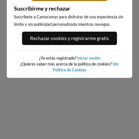
Suscribirme y rechazar
Suscríbete a Camaramar para disfrutar de una experiencia sin
PORT ANDRATX
PLAYA DE LA GRAVA
límite y sin publicidad personalizada mientras navegas.
121km · Andratx
111km · Xàbia-Jávea
0.0 m
CHOPI
Rechazar cookies y registrarme gratis
¿Ya estás registrado?
Iniciar sesión
¿Quieres saber más acerca de la política de cookies?
Ver
Política de Cookies