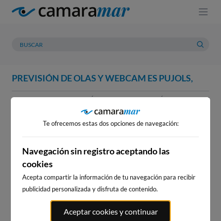
PREVISIÓN DE OLAS Y WEBCAM ES PUJOLS,
WEBCAM
PREVISIÓN
METEOROLOGÍA
MAREAS
WEBCAM ES PUJOLS,
Te ofrecemos estas dos opciones de navegación:
Navegación sin registro aceptando las
cookies
WEBCAMS CERCANAS
Acepta compartir la información de tu navegación para recibir
publicidad personalizada y disfruta de contenido.
Aceptar cookies y continuar