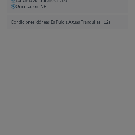
Longitud zona arenosa: 700
Orientación: NE
Condiciones idóneas Es Pujols,
Aguas Tranquilas - 12s