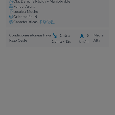
Ola: Derecha Rápida y Maniobrable
Fondo: Arena
Locales: Mucho
Orientación: N
Características:
Condiciones idóneas Paya
Media
1mts a
5
Razo Oeste
Alta
1,5mts - 12s
km / h