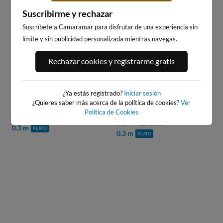
19
s
WEBCAM EN:
Suscribirme y rechazar
WEBCAMS CERCANAS
Suscríbete a Camaramar para disfrutar de una experiencia sin
límite y sin publicidad personalizada mientras navegas.
Rechazar cookies y registrarme gratis
¿Ya estás registrado?
Iniciar sesión
¿Quieres saber más acerca de la política de cookies?
Ver
PLAYA DE CAION SURF
PLAYA DE CAIÓN
Política de Cookies
HOUSE
8km · A Laracha
8km · A Laracha
0.3 m
PLATO
0.3 m
PLATO