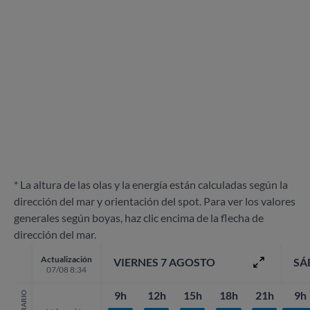
* La altura de las olas y la energía están calculadas según la
dirección del mar y orientación del spot. Para ver los valores
generales según boyas, haz clic encima de la flecha de
dirección del mar.
Actualización
VIERNES 7 AGOSTO
SÁ
07/08 8:34
9h
12h
15h
18h
21h
9h
HORARIO