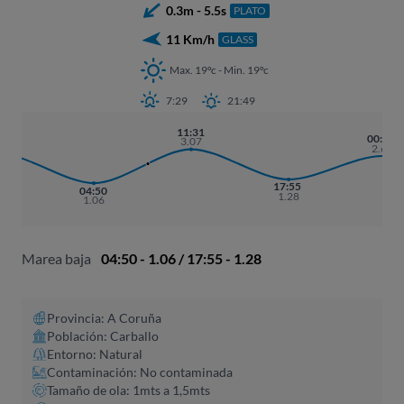
0.3m - 5.5s
PLATO
11 Km/h
GLASS
Max. 19ºc - Min. 19ºc
7:29
21:49
11:31
:38
00:00
3.07
.77
2.68
17:55
04:50
1.28
1.06
Marea baja
04:50 - 1.06 / 17:55 - 1.28
Provincia: A Coruña​
Población: Carballo
Entorno: Natural
Contaminación: No contaminada
Tamaño de ola: 1mts a 1,5mts