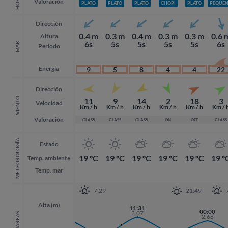
Valoración
PLATO
PLATO
PLATO
CHOPI
PLATO
PEQUE
Dirección
0.4 m
0.3 m
0.4 m
0.3 m
0.3 m
0.6 
Altura
6s
5s
5s
5s
5s
6s
MAR
Periodo
Energía
9
5
8
4
4
22
Dirección
VIENTO
11
9
14
2
18
3
Velocidad
Km / h
Km / h
Km / h
Km / h
Km / h
Km / 
Valoración
GLASS
GLASS
GLASS
ON
OFF
GLASS
METEOROLOGÍA
Estado
19 ºC
19 ºC
19 ºC
19 ºC
19 ºC
19 º
Temp. ambiente
Temp. mar
7:29
21:49
Alta (m)
11:31
22:38
00:00
00:00
3.07
MAREAS
2.77
2.68
2.68