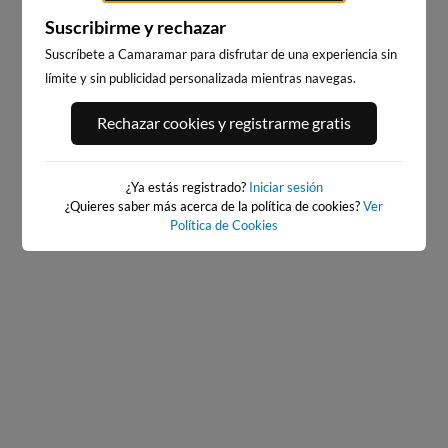
Suscribirme y rechazar
Suscríbete a Camaramar para disfrutar de una experiencia sin
límite y sin publicidad personalizada mientras navegas.
PORT ANDRATX
PLAYA DE LA GRAVA
Rechazar cookies y registrarme gratis
102km · Andratx
115km · Xàbia-Jávea
0.1 m
CHOPI
¿Ya estás registrado?
Iniciar sesión
¿Quieres saber más acerca de la política de cookies?
Ver
Política de Cookies