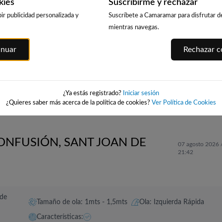
kies
Suscribirme y rechazar
ir publicidad personalizada y
Suscríbete a Camaramar para disfrutar de 
mientras navegas.
PLAYA DE LA
LA PLAYA DE
ILES
PLAYA DE GANDIA
inuar
Rechazar co
RODA
L'ALBIR
144km · Gandía
144km · Altea
146km · l'Alfàs d
0.0 m
CHOPI
0.0 m
0.0 m
CHOPI
CHOPI
¿Ya estás registrado?
Iniciar sesión
¿Quieres saber más acerca de la política de cookies?
Ver Política de Cookies
CONFUSIÓN, SANT JOAN DE
07 agosto 2026 
21:42
 de
Tamaño de ola: 1mts - 1,5mts
Ola: Izquierda Rápida
Características: