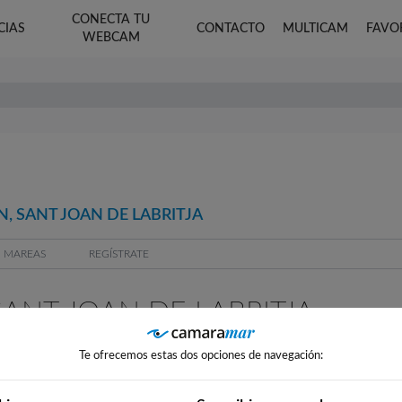
CONECTA TU
CIAS
CONTACTO
MULTICAM
FAVO
WEBCAM
, SANT JOAN DE LABRITJA
MAREAS
REGÍSTRATE
ANT JOAN DE LABRITJA
Te ofrecemos estas dos opciones de navegación: