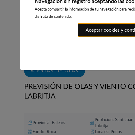
Navegación sin registro aceptando las coo
Acepta compartir la información de tu navegación para recib
disfruta de contenido.
PLAYA DE LA
PORT ANDRATX
PLAYA DE P
Aceptar cookies y cont
GRAVA
92km · Andratx
138km · Piles
118km · Xàbia-Jávea
0.1 m
CHOPI
0.1 m
CHOPI
ALERTAS DE OLAS
PREVISIÓN DE OLAS Y VIENTO 
LABRITJA
Población: Sant Joan
Provincia: Balears
Labritja
Fondo: Roca
Locales: Pocos