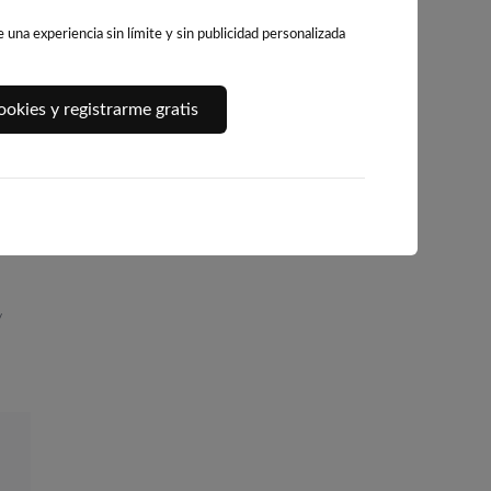
una experiencia sin límite y sin publicidad personalizada
PLAYA DE
PLAYA DE CANET
PLAYA DEL
okies y registrarme gratis
LEVANTE
D'EN BERENGUER
GURUGÚ
BENIDORM
159km · Canet d'En
160km · El Grao de
el Pi
Berenguer
Castellón
152km · Benidorm
0.1 m
0.1 m
CHOPI
CHOPI
0.0 m
CHOPI
/