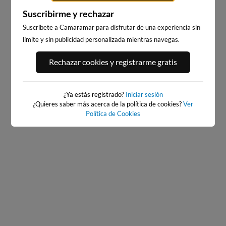
Suscribirme y rechazar
Suscríbete a Camaramar para disfrutar de una experiencia sin
límite y sin publicidad personalizada mientras navegas.
PLAYA DE LA GRAVA
PLAYA DE PILES
Rechazar cookies y registrarme gratis
94km · Xàbia-Jávea
116km · Piles
0.1 m
0.1 m
CHOPI
CHOPI
¿Ya estás registrado?
Iniciar sesión
¿Quieres saber más acerca de la política de cookies?
Ver
Política de Cookies