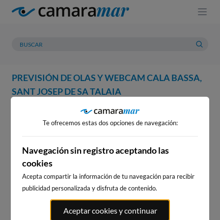
PREVISIÓN DE OLAS Y WEBCAM CALA BASSA,
SANT JOSEP DE SA TALAIA
WEBCAM
PREVISIÓN
METEOROLOGÍA
MAREAS
Te ofrecemos estas dos opciones de navegación:
WEBCAM CALA BASSA, SANT
JOSEP DE SA TALAIA
Navegación sin registro aceptando las
cookies
Acepta compartir la información de tu navegación para recibir
publicidad personalizada y disfruta de contenido.
WEBCAMS CERCANAS
Aceptar cookies y continuar