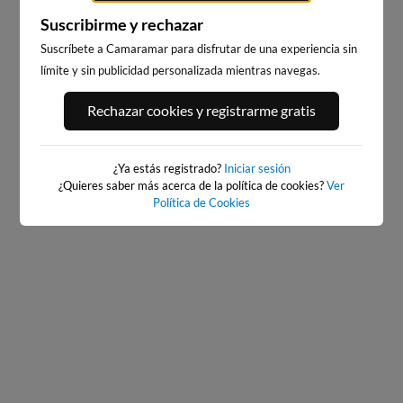
Suscribirme y rechazar
Suscríbete a Camaramar para disfrutar de una experiencia sin
límite y sin publicidad personalizada mientras navegas.
PORT ANDRATX
PLAYA DE LA GRAVA
Rechazar cookies y registrarme gratis
119km · Andratx
99km · Xàbia-Jávea
0.1 m
CHOPI
¿Ya estás registrado?
Iniciar sesión
¿Quieres saber más acerca de la política de cookies?
Ver
Política de Cookies