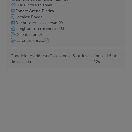
Ola: Picos Variables
Fondo: Arena-Piedra
Locales: Pocos
Anchura zona arenosa: 20
Longitud zona arenosa: 350
Orientación: S
Características:
Condiciones idóneas Cala Jondal, Sant Josep
1mts - 1.5mts -
de sa Talaia
12s