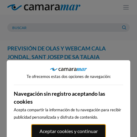
PREVISIÓN DE OLAS Y WEBCAM CALA
JONDAL, SANT JOSEP DE SA TALAIA
WEBCAM
PREVISIÓN
METEOROLOGÍA
MAREAS
Te ofrecemos estas dos opciones de navegación:
WEBCAM CALA JONDAL, SANT
JOSEP DE SA TALAIA
Navegación sin registro aceptando las
cookies
Acepta compartir la información de tu navegación para recibir
publicidad personalizada y disfruta de contenido.
WEBCAMS CERCANAS
Aceptar cookies y continuar