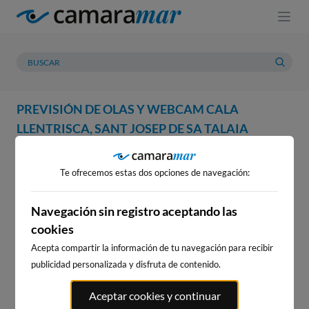
PREVISIÓN DE OLAS Y WEBCAM CALA
LLENTRISCA, SANT JOSEP DE SA TALAIA
WEBCAM
PREVISIÓN
METEOROLOGÍA
MAREAS
Te ofrecemos estas dos opciones de navegación:
WEBCAM CALA LLENTRISCA,
SANT JOSEP DE SA TALAIA
Navegación sin registro aceptando las
cookies
Acepta compartir la información de tu navegación para recibir
publicidad personalizada y disfruta de contenido.
WEBCAMS CERCANAS
Aceptar cookies y continuar