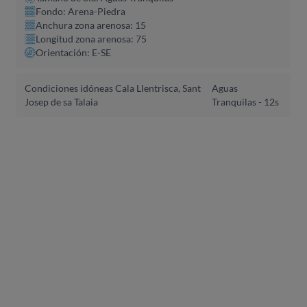
Fondo: Arena-Piedra
Anchura zona arenosa: 15
Longitud zona arenosa: 75
Orientación: E-SE
Condiciones idóneas Cala Llentrisca, Sant
Aguas
Josep de sa Talaia
Tranquilas - 12s