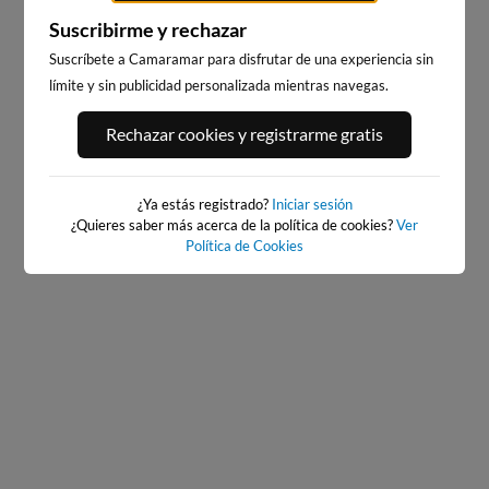
Suscribirme y rechazar
Suscríbete a Camaramar para disfrutar de una experiencia sin
límite y sin publicidad personalizada mientras navegas.
PLAYA DE LA GRAVA
PLAYA DE LA RODA
Rechazar cookies y registrarme gratis
93km · Xàbia-Jávea
117km · Altea
0.1 m
0.1 m
CHOPI
CHOPI
¿Ya estás registrado?
Iniciar sesión
¿Quieres saber más acerca de la política de cookies?
Ver
Política de Cookies