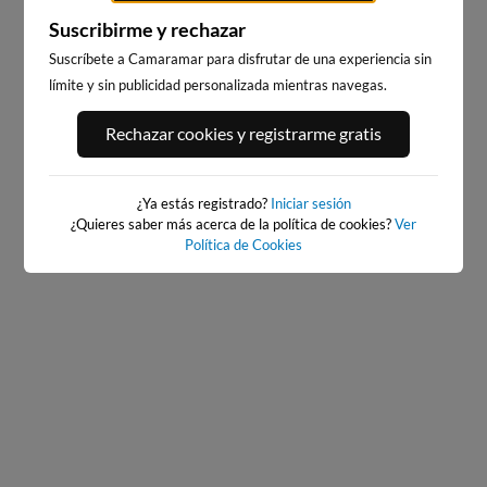
Suscribirme y rechazar
Suscríbete a Camaramar para disfrutar de una experiencia sin
límite y sin publicidad personalizada mientras navegas.
PORT ANDRATX
PLAYA DE LA GRAVA
Rechazar cookies y registrarme gratis
115km · Andratx
106km · Xàbia-Jávea
0.0 m
CHOPI
¿Ya estás registrado?
Iniciar sesión
¿Quieres saber más acerca de la política de cookies?
Ver
Política de Cookies