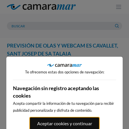
PREVISIÓN DE OLAS Y WEBCAM ES CAVALLET,
SANT JOSEP DE SA TALAIA
WEBCAM
PREVISIÓN
METEOROLOGÍA
MAREAS
Te ofrecemos estas dos opciones de navegación:
WEBCAM ES CAVALLET, SANT
JOSEP DE SA TALAIA
Navegación sin registro aceptando las
cookies
Acepta compartir la información de tu navegación para recibir
publicidad personalizada y disfruta de contenido.
WEBCAMS CERCANAS
Aceptar cookies y continuar