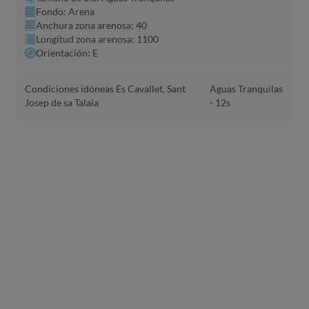
Fondo: Arena
Anchura zona arenosa: 40
Longitud zona arenosa: 1100
Orientación: E
Condiciones idóneas Es Cavallet, Sant
Aguas Tranquilas
Josep de sa Talaia
- 12s