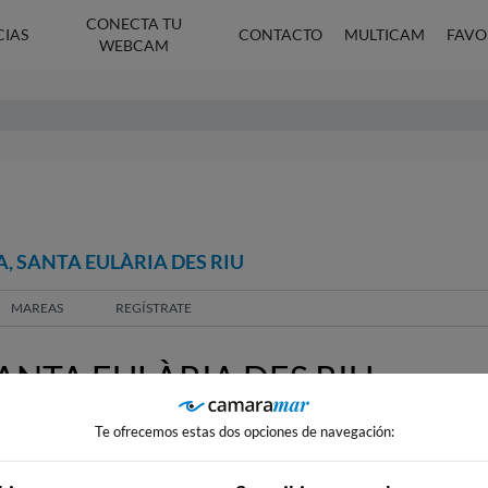
CONECTA TU
CIAS
CONTACTO
MULTICAM
FAVO
WEBCAM
, SANTA EULÀRIA DES RIU
MAREAS
REGÍSTRATE
NTA EULÀRIA DES RIU
Te ofrecemos estas dos opciones de navegación: