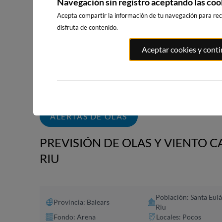
Navegación sin registro aceptando las coo
Acepta compartir la información de tu navegación para reci
disfruta de contenido.
PLAYA DE LA
PORT ANDRATX
PLAYA DE P
Aceptar cookies y cont
GRAVA
91km · Andratx
146km · Piles
124km · Xàbia-Jávea
0.1 m
CHOPI
0.1 m
CHOPI
ALERTAS DE OLAS
PREVISIÓN DE OLAS Y VIENTO C
RIU
Población: Santa Eulà
Provincia: Balears
Riu
Fondo: Arena
Locales: Pocos