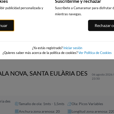
kies
Suscribirme y rechazar
bir publicidad personalizada y
Suscríbete a Camaramar para disfrutar de
mientras navegas.
PLAYA DE LA
LA PLAYA DE
ILES
PLAYA DE GA
inuar
Rechazar co
RODA
L'ALBIR
152km · Gandía
148km · Altea
150km · l'Alfàs del Pi
0.1 m
CHOPI
0.0 m
0.0 m
CHOPI
CHOPI
¿Ya estás registrado?
Iniciar sesión
¿Quieres saber más acerca de la política de cookies?
Ver Política de Cookies
ALA NOVA, SANTA EULÀRIA DES
06 agosto 2026 /
23:50
ria des
Tamaño de ola: 1mts - 1,5mts
Ola: Picos Variables
Anchura zona arenosa: 20
Longitud zona arenosa: 22