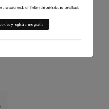
 una experiencia sin límite y sin publicidad personalizada
PLAYA DE
PLATJA CENTRO
PLAYA DE CANE
NDIA
okies y registrarme gratis
LEVANTE
LA VILA JOIOSA
D'EN BERENGUE
BENIDORM
170km · Canet d'E
167km · Villajoyosa
Berenguer
156km · Benidorm
0.0 m
CHOPI
0.0 m
CHOPI
0