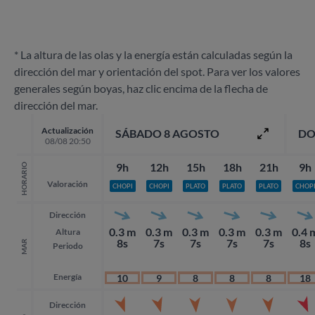
* La altura de las olas y la energía están calculadas según la
dirección del mar y orientación del spot. Para ver los valores
generales según boyas, haz clic encima de la flecha de
dirección del mar.
Actualización
SÁBADO 8 AGOSTO
DO
08/08 20:50
9h
12h
15h
18h
21h
9h
HORARIO
Valoración
CHOPI
CHOPI
PLATO
PLATO
PLATO
CHOP
Dirección
0.3 m
0.3 m
0.3 m
0.3 m
0.3 m
0.4 
Altura
8s
7s
7s
7s
7s
8s
MAR
Periodo
Energía
10
9
8
8
8
18
Dirección