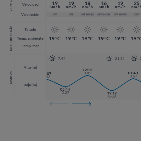
VIENTO
19
19
18
16
19
25
Velocidad
Km / h
Km / h
Km / h
Km / h
Km / h
Km / 
Valoración
OFF
OFF
OFF SHORE
OFF SHORE
OFF SHORE
OFF
METEOROLOGÍA
Estado
19 ºC
19 ºC
19 ºC
19 ºC
19 ºC
19 º
Temp. ambiente
Temp. mar
7:44
21:35
Alta (m)
12:12
0.82
01:40
01:40
MAREAS
00:07
0.67
0.67
0.63
Baja (m)
05:44
17:51
0.27
19:12
19:12
0.13
0.08
0.08