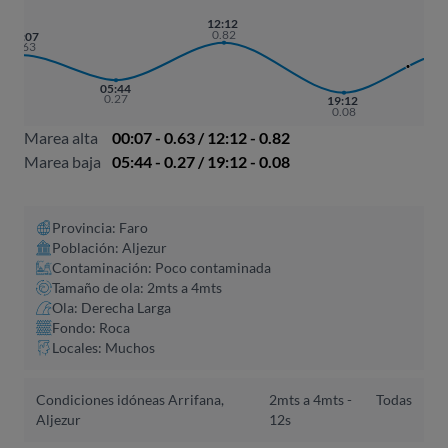
12:12
0.82
01
00:07
0.
0.63
05:44
0.27
19:12
0.08
Marea alta
00:07 - 0.63 / 12:12 - 0.82
Marea baja
05:44 - 0.27 / 19:12 - 0.08
Provincia: Faro
Población: Aljezur
Contaminación: Poco contaminada
Tamaño de ola: 2mts a 4mts
Ola: Derecha Larga
Fondo: Roca
Locales: Muchos
Condiciones idóneas Arrifana,
2mts a 4mts -
Todas
Aljezur
12s