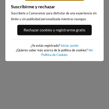
Suscribirme y rechazar
Suscríbete a Camaramar para disfrutar de una experiencia sin
límite y sin publicidad personalizada mientras navegas.
PLAYA DEL PALMAR, VEJER
BAIONA
DE LA FRONTERA
536km · Baiona
Rechazar cookies y registrarme gratis
276km · Vejer de la Frontera
0.0 m
CHOPI
0.2 m
CHOPI
¿Ya estás registrado?
Iniciar sesión
¿Quieres saber más acerca de la política de cookies?
Ver
Política de Cookies