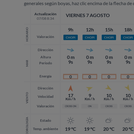
generales según boyas, haz clic encima de la flecha de 
Actualización
VIERNES 7 AGOSTO
07/08 8:34
9h
12h
15h
18h
HORARIO
Valoración
CHOPI
CHOPI
CHOPI
CHOPI
Dirección
0 m
0 m
0 m
0 m
Altura
9s
9s
9s
9s
MAR
Periodo
Energía
0
0
0
0
Dirección
VIENTO
17
9
10
10
Velocidad
Km / h
Km / h
Km / h
Km / h
Valoración
CROSS ON
ON
CROSS
CROSS
METEOROLOGÍA
Estado
19 ºC
19 ºC
20 ºC
20 ºC
Temp. ambiente