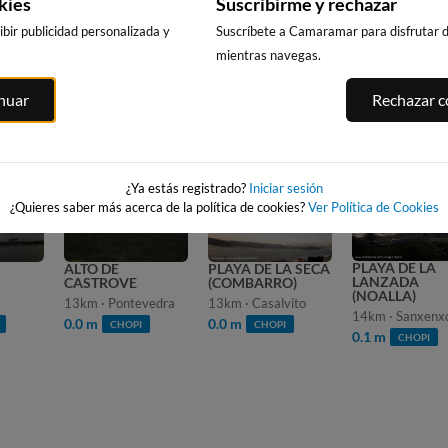
kies
Suscribirme y rechazar
bir publicidad personalizada y
Suscríbete a Camaramar para disfrutar de
mientras navegas.
ELO
inuar
Rechazar co
12
s
IMO ANUNCIO EN:
¿Ya estás registrado?
Iniciar sesión
¿Quieres saber más acerca de la política de cookies?
Ver Política de Cookies
PLAYA DE LA
ALTO DE
PLAYA DE LA SECA
LANZADA
CASTROVE
(COMBARRO)
(NOALLA)
13km · Pontevedra
13km · Casalvito
14km · Sanxenx
0.0 m
0.0 m
CHOPI
CHOPI
0.1 m
CHOPI