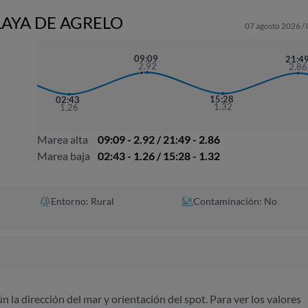
LAYA DE AGRELO
07 agosto 2026 /
0
09:09
21:4
6
2.92
2.86
15:28
02:43
1.32
1.26
Marea alta
09:09 - 2.92 / 21:49 - 2.86
Marea baja
02:43 - 1.26 / 15:28 - 1.32
Entorno: Rural
Contaminación: No
ún la dirección del mar y orientación del spot. Para ver los valores