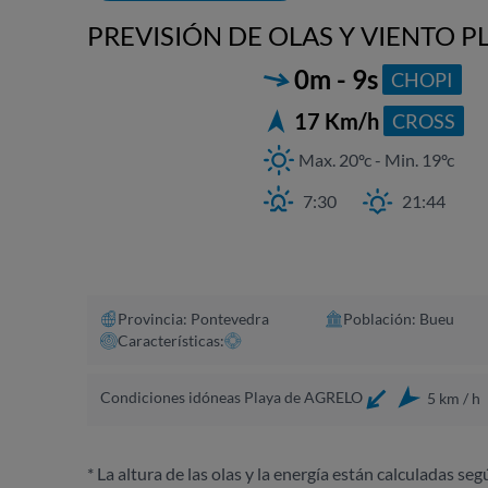
PREVISIÓN DE OLAS Y VIENTO P
0m - 9s
CHOPI
20:3
2.9
17 Km/h
CROSS
Max. 20ºc - Min. 19ºc
7:30
21:44
Provincia: Pontevedra
Población: Bueu
Características:
Condiciones idóneas Playa de AGRELO
5 km / h
* La altura de las olas y la energía están calculadas seg