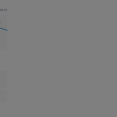
 08:41
9
04:03
1.33