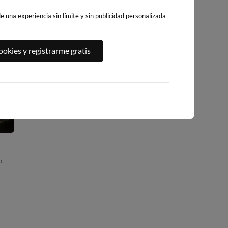
 una experiencia sin límite y sin publicidad personalizada
okies y registrarme gratis
PLAYA DE LA
PLAYA DE A
PLAYA DE PATOS
LANZADA SUR
LANZADA
20km · Nigrán
15km · Sanxenxo
17km · El Grove
0.1 m
CHOPI
o
0.1 m
0.2 m
CHOPI
PLATO