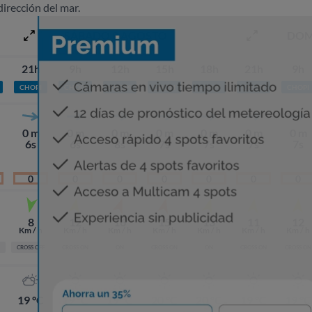
dirección del mar.
SÁBADO 8 AGOSTO
DOM
21h
9h
12h
15h
18h
21h
9h
CHOPI
CHOPI
CHOPI
CHOPI
CHOPI
CHOPI
CHOPI
0 m
0 m
0 m
0 m
0 m
0 m
0 m
6s
6s
8s
7s
7s
7s
7s
0
0
0
0
0
0
0
8
12
16
15
13
11
12
Km / h
Km / h
Km / h
Km / h
Km / h
Km / h
Km / h
CROSS OFF
CROSS ON
ON
CROSS ON
ON
CROSS ON
CROSS ON
19 ºC
19 ºC
19 ºC
20 ºC
20 ºC
19 ºC
19 ºC