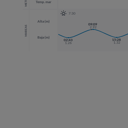
Temp. mar
7:30
Alta (m)
20:30
09:09
2.96
MAREAS
2.92
Baja (m)
15:28
02:43
1.32
1.26