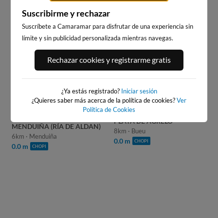
Suscribirme y rechazar
Suscríbete a Camaramar para disfrutar de una experiencia sin
WEBCAMS CERCANAS
límite y sin publicidad personalizada mientras navegas.
Rechazar cookies y registrarme gratis
¿Ya estás registrado?
Iniciar sesión
¿Quieres saber más acerca de la política de cookies?
Ver
Política de Cookies
WEBCAM PLAYA DE
PLAYA DE AGRELO
MENDUIÑA (RÍA DE ALDAN)
8km · Bueu
6km · Menduiña
0.0 m
CHOPI
0.0 m
CHOPI