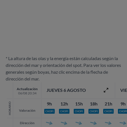
* La altura de las olas y la energía están calculadas según la
dirección del mar y orientación del spot. Para ver los valores
generales según boyas, haz clic encima de la flecha de
dirección del mar.
Actualización
JUEVES 6 AGOSTO
VI
06/08 20:34
9h
12h
15h
18h
21h
9h
HORARIO
Valoración
CHOPI
CHOPI
CHOPI
CHOPI
CHOPI
CHOP
Dirección