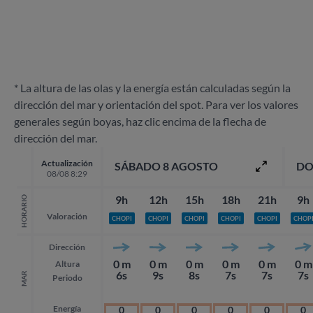
* La altura de las olas y la energía están calculadas según la
dirección del mar y orientación del spot. Para ver los valores
generales según boyas, haz clic encima de la flecha de
dirección del mar.
Actualización
SÁBADO 8 AGOSTO
DO
08/08 8:29
9h
12h
15h
18h
21h
9h
HORARIO
Valoración
CHOPI
CHOPI
CHOPI
CHOPI
CHOPI
CHOP
Dirección
0 m
0 m
0 m
0 m
0 m
0 m
Altura
6s
9s
8s
7s
7s
7s
MAR
Periodo
Energía
0
0
0
0
0
0