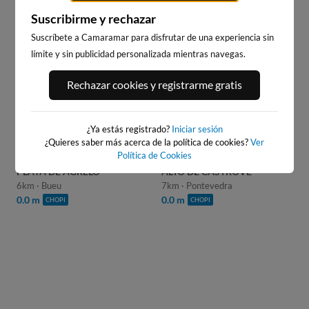
Suscribirme y rechazar
Suscríbete a Camaramar para disfrutar de una experiencia sin
WEBCAMS CERCANAS
límite y sin publicidad personalizada mientras navegas.
Rechazar cookies y registrarme gratis
¿Ya estás registrado?
Iniciar sesión
¿Quieres saber más acerca de la política de cookies?
Ver
Política de Cookies
PLAYA DE AGRELO
ALTO DE CASTROVE
6km · Bueu
7km · Pontevedra
0.0 m
0.0 m
CHOPI
CHOPI