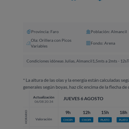
Provincia: Faro
Población: Almancil
Ola: Orillera con Picos
Fondo: Arena
Variables
Condiciones idóneas Julias, Almancil
1,5mts a 2mts - 12s
T
* La altura de las olas y la energía están calculadas seg
generales según boyas, haz clic encima de la flecha de 
Actualización
JUEVES 6 AGOSTO
06/08 20:34
9h
12h
15h
18h
HORARIO
Valoración
CHOPI
CHOPI
PLATO
PLATO