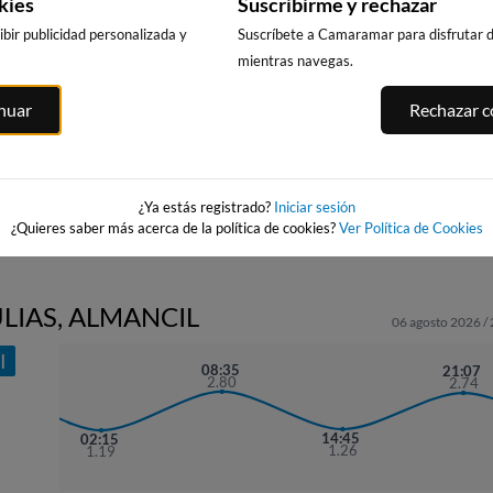
kies
Suscribirme y rechazar
bir publicidad personalizada y
Suscríbete a Camaramar para disfrutar de
mientras navegas.
ANTA_MARTA
PLAYA DE PATOS -
PLAYA DE
PLAYA DE PATOS
inuar
Rechazar co
WAIRA
RODEIRA
na
573km · Nigrán
(CANGAS DO
573km · Nigrán
MORRAZO)
0.1 m
CHOPI
0.1 m
CHOPI
584km · Cangas
0.0 m
CHOPI
¿Ya estás registrado?
Iniciar sesión
¿Quieres saber más acerca de la política de cookies?
Ver Política de Cookies
ULIAS, ALMANCIL
06 agosto 2026 /
I
08:35
21:07
2.80
2.74
14:45
02:15
1.26
1.19