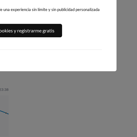
 una experiencia sin límite y sin publicidad personalizada
PUERTO DE
WEBCAM PLAYA
PLAYA DE AGRE
okies y registrarme gratis
CANGAS
DE MENDUIÑA
592km · Bueu
(RÍA DE ALDAN)
584km · Cangas
0.0 m
CHOPI
588km · Menduiña
0.0 m
CHOPI
0.0 m
CHOPI
 23:38
03:18
1.30