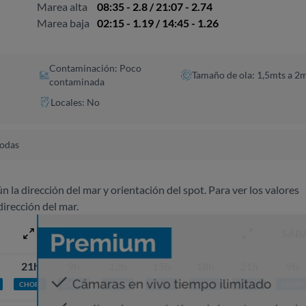
Marea alta
08:35 - 2.8 / 21:07 - 2.74
Marea baja
02:15 - 1.19 / 14:45 - 1.26
Contaminación: Poco
Tamaño de ola: 1,5mts a 2
contaminada
Locales: No
odas
ún la dirección del mar y orientación del spot. Para ver los valores
dirección del mar.
VIERNES 7 AGOSTO
SÁB
21h
9h
12h
15h
18h
21h
9h
CHOPI
CHOPI
CHOPI
PLATO
PLATO
CHOPI
CHOPI