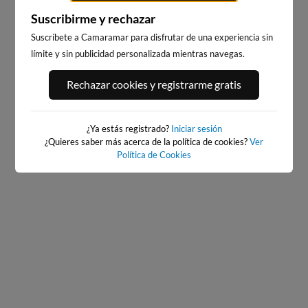
Suscribirme y rechazar
Suscríbete a Camaramar para disfrutar de una experiencia sin
límite y sin publicidad personalizada mientras navegas.
PLAYA DE GANDIA
PLAYA DE PILES
14km · Gandía
26km · Piles
Rechazar cookies y registrarme gratis
0.1 m
0.2 m
CHOPI
CHOPI
¿Ya estás registrado?
Iniciar sesión
¿Quieres saber más acerca de la política de cookies?
Ver
Política de Cookies