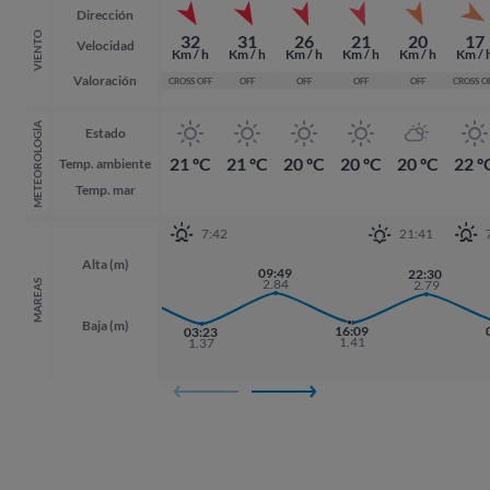
Dirección
VIENTO
32
31
26
21
20
17
Velocidad
Km / h
Km / h
Km / h
Km / h
Km / h
Km / 
Valoración
CROSS OFF
OFF
OFF
OFF
OFF
CROSS O
METEOROLOGÍA
Estado
21 ºC
21 ºC
20 ºC
20 ºC
20 ºC
22 º
Temp. ambiente
Temp. mar
7:42
21:41
Alta (m)
21:07
09:49
22:30
22:30
2.87
2.84
2.79
2.79
MAREAS
Baja (m)
16:09
03:23
1.41
1.37