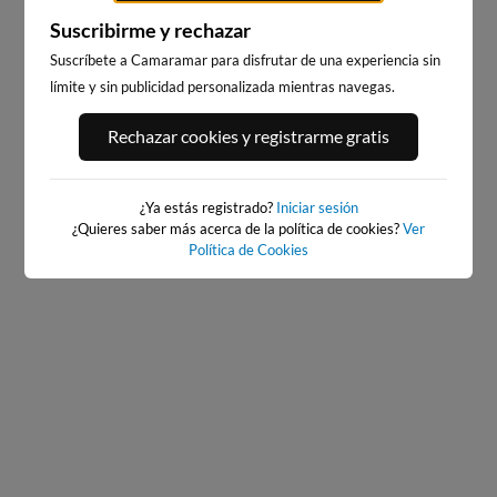
Suscribirme y rechazar
Suscríbete a Camaramar para disfrutar de una experiencia sin
límite y sin publicidad personalizada mientras navegas.
BAIONA_SANTA_MARTA
BAIONA
Rechazar cookies y registrarme gratis
383km · Baiona
383km · Baiona
0.1 m
PLATO
0.1 m
PLATO
¿Ya estás registrado?
Iniciar sesión
¿Quieres saber más acerca de la política de cookies?
Ver
Política de Cookies