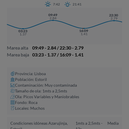
7:42
21:41
09:49
22:30
2.84
2.79
16:09
03:23
1.41
1.37
Marea alta
09:49 - 2.84 / 22:30 - 2.79
Marea baja
03:23 - 1.37 / 16:09 - 1.41
Provincia: Lisboa
Población: Estoril
Contaminación: Muy contaminada
Tamaño de ola: 1mts a 2,5mts
Ola: Picos Variables y Maniobrables
Fondo: Roca
Locales: Muchos
Condiciones idóneas Azarujinja,
1mts a 2,5mts -
Media
Estoril
12s