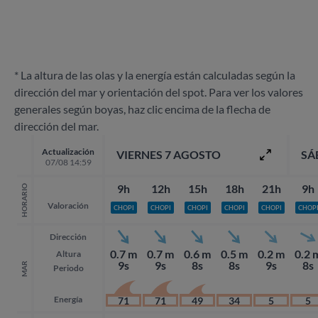
* La altura de las olas y la energía están calculadas según la
dirección del mar y orientación del spot. Para ver los valores
generales según boyas, haz clic encima de la flecha de
dirección del mar.
Actualización
VIERNES 7 AGOSTO
SÁ
07/08 14:59
9h
12h
15h
18h
21h
9h
HORARIO
Valoración
CHOPI
CHOPI
CHOPI
CHOPI
CHOPI
CHOP
Dirección
0.7 m
0.7 m
0.6 m
0.5 m
0.2 m
0.2 
Altura
9s
9s
8s
8s
9s
8s
MAR
Periodo
Energía
71
71
49
34
5
5