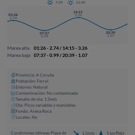
7:29
21:45
14:15
01:26
3.26
2.74
20:39
07:37
1.07
0.99
Marea alta
01:26 - 2.74 / 14:15 - 3.26
Marea baja
07:37 - 0.99 / 20:39 - 1.07
Provincia: A Coruña​
Población: Ferrol
Entorno: Natural
Contaminación: No contaminada
Tamaño de ola: 1.5mts
Ola: Picos variables y maniobles
Fondo: Arena Roca
Locales: No
Condiciones idóneas Playa de
Baja
1.5mts -
5 km