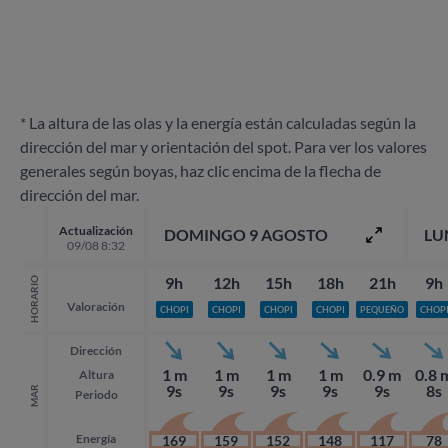
* La altura de las olas y la energía están calculadas según la
dirección del mar y orientación del spot. Para ver los valores
generales según boyas, haz clic encima de la flecha de
dirección del mar.
Actualización
DOMINGO 9 AGOSTO
LU
09/08 8:32
9h
12h
15h
18h
21h
9h
HORARIO
Valoración
CHOPI
CHOPI
CHOPI
CHOPI
PEQUEÑO
CHOP
Dirección
1 m
1 m
1 m
1 m
0.9 m
0.8 
Altura
9s
9s
9s
9s
9s
8s
MAR
Periodo
Energía
169
159
152
148
117
78