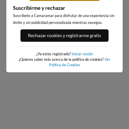
Suscribirme y rechazar
Suscríbete a Camaramar para disfrutar de una experiencia sin
límite y sin publicidad personalizada mientras navegas.
PLAYA DE DONIÑOS (2)
PLAYA DE DONIÑOS
Rechazar cookies y registrarme gratis
7km · Doniños
7km · O Outeiro
1.0 m
1.0 m
CHOPI
CHOPI
¿Ya estás registrado?
Iniciar sesión
¿Quieres saber más acerca de la política de cookies?
Ver
Política de Cookies