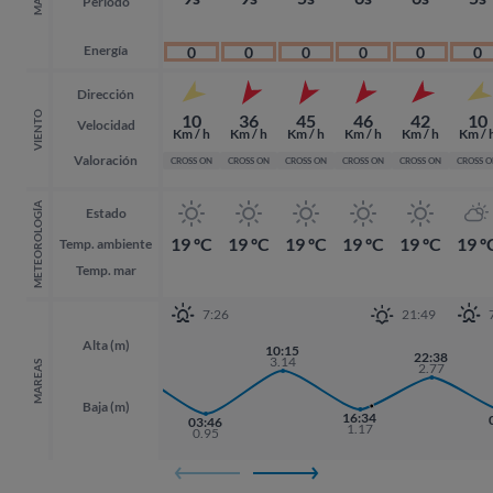
MAR
Periodo
Energía
0
0
0
0
0
0
Dirección
VIENTO
10
36
45
46
42
10
Velocidad
Km / h
Km / h
Km / h
Km / h
Km / h
Km / 
Valoración
CROSS ON
CROSS ON
CROSS ON
CROSS ON
CROSS ON
CROSS 
METEOROLOGÍA
Estado
19 ºC
19 ºC
19 ºC
19 ºC
19 ºC
19 º
Temp. ambiente
Temp. mar
7:26
21:49
Alta (m)
10:15
21:35
22:38
22:38
3.14
2.95
MAREAS
2.77
2.77
Baja (m)
16:34
03:46
1.17
0.95