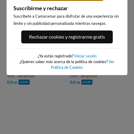
Stream
Unmute
Suscribirme y rechazar
Type
10
s
PRÓXIMO ANUNCIO EN:
Suscríbete a Camaramar para disfrutar de una experiencia sin
WEBCAMS CERCANAS
límite y sin publicidad personalizada mientras navegas.
Rechazar cookies y registrarme gratis
¿Ya estás registrado?
Iniciar sesión
¿Quieres saber más acerca de la política de cookies?
Ver
Política de Cookies
PLAYA DE GANDARIO
PLAYA DE A CABANA
4km · Bergondo
5km · Bergondo
0.0 m
0.0 m
CHOPI
CHOPI