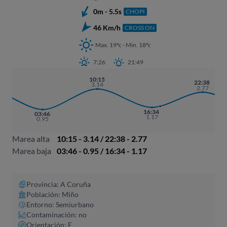
0m - 5.5s
CHOPI
46 Km/h
CROSS ON
Max. 19ºc - Min. 18ºc
7:26
21:49
10:15
22:38
3.14
2.77
16:34
03:46
1.17
0.95
Marea alta
10:15 - 3.14 / 22:38 - 2.77
Marea baja
03:46 - 0.95 / 16:34 - 1.17
Provincia: A Coruña​
Población: Miño
Entorno: Semiurbano
Contaminación: no
Orientación: E