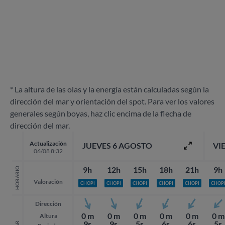
* La altura de las olas y la energía están calculadas según la
dirección del mar y orientación del spot. Para ver los valores
generales según boyas, haz clic encima de la flecha de
dirección del mar.
Actualización
JUEVES 6 AGOSTO
VI
06/08 8:32
9h
12h
15h
18h
21h
9h
HORARIO
Valoración
CHOPI
CHOPI
CHOPI
CHOPI
CHOPI
CHOP
Dirección
0 m
0 m
0 m
0 m
0 m
0 m
Altura
9s
9s
5s
6s
6s
5s