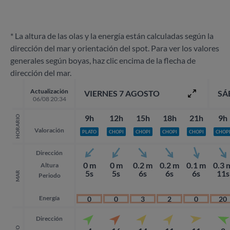
* La altura de las olas y la energía están calculadas según la
dirección del mar y orientación del spot. Para ver los valores
generales según boyas, haz clic encima de la flecha de
dirección del mar.
Actualización
VIERNES 7 AGOSTO
SÁ
06/08 20:34
9h
12h
15h
18h
21h
9h
HORARIO
Valoración
PLATO
CHOPI
CHOPI
CHOPI
CHOPI
CHOP
Dirección
0 m
0 m
0.2 m
0.2 m
0.1 m
0.3 
Altura
5s
5s
6s
6s
6s
11s
MAR
Periodo
Energía
0
0
3
2
0
20
Dirección