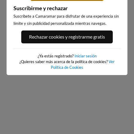
Suscribirme y rechazar
Suscríbete a Camaramar para disfrutar de una experiencia sin
límite y sin publicidad personalizada mientras navegas.
PLAYA DEL MATADERO
CORUÑA DIQUE
1km · A Coruña
1km · A Coruña
Rechazar cookies y registrarme gratis
0.0 m
0.0 m
CHOPI
CHOPI
¿Ya estás registrado?
Iniciar sesión
¿Quieres saber más acerca de la política de cookies?
Ver
Política de Cookies