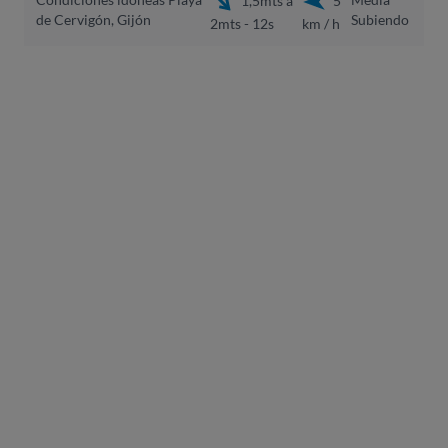
1,5mts a
5
de Cervigón, Gijón
Subiendo
2mts - 12s
km / h