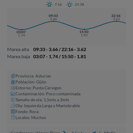
7:16
21:38
09:33
22:16
3.66
3.62
15:50
03:07
1.81
1.74
Marea alta
09:33 - 3.66 / 22:16 - 3.62
Marea baja
03:07 - 1.74 / 15:50 - 1.81
Provincia: Asturias
Población: Gijón
Entorno: Punta Cervigon
Contaminación: Poco contaminada
Tamaño de ola: 1,5mts a 2mts
Ola: Izquierda Larga y Maniobrable
Fondo: Roca
Locales: Muchos
Condiciones idóneas Playa
Media