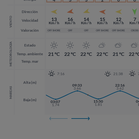
Dirección
VIENTO
13
16
14
15
12
7
Velocidad
Km / h
Km / h
Km / h
Km / h
Km / h
Km / 
Valoración
OFF SHORE
OFF
OFF
OFF SHORE
OFF SHORE
CROSS
METEOROLOGÍA
Estado
21 ºC
22 ºC
22 ºC
22 ºC
21 ºC
22 º
Temp. ambiente
Temp. mar
7:16
21:38
Alta (m)
20:55
09:33
22:16
22:16
3.76
3.66
3.62
3.62
MAREAS
Baja (m)
15:50
0
0
03:07
1.81
1.74