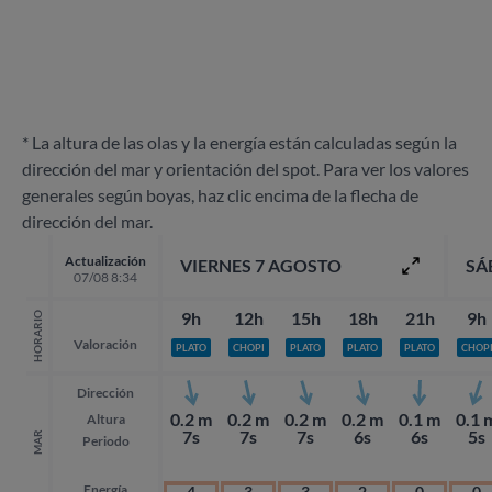
* La altura de las olas y la energía están calculadas según la
dirección del mar y orientación del spot. Para ver los valores
generales según boyas, haz clic encima de la flecha de
dirección del mar.
Actualización
VIERNES 7 AGOSTO
SÁ
07/08 8:34
9h
12h
15h
18h
21h
9h
HORARIO
Valoración
PLATO
CHOPI
PLATO
PLATO
PLATO
CHOP
Dirección
0.2 m
0.2 m
0.2 m
0.2 m
0.1 m
0.1 
Altura
7s
7s
7s
6s
6s
5s
MAR
Periodo
Energía
4
3
3
2
0
0