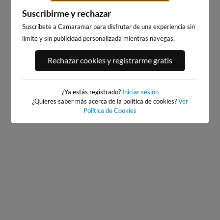
Suscribirme y rechazar
Suscríbete a Camaramar para disfrutar de una experiencia sin
límite y sin publicidad personalizada mientras navegas.
PLAYA DE SALINAS, SALINAS
PLAYA DE SALINAS, SALINAS
Rechazar cookies y registrarme gratis
ESTE
OESTE
26km · Salinas
26km · Salinas
0.3 m
0.3 m
CHOPI
CHOPI
¿Ya estás registrado?
Iniciar sesión
¿Quieres saber más acerca de la política de cookies?
Ver
Política de Cookies