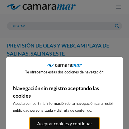
PREVISIÓN DE OLAS Y WEBCAM PLAYA DE
SALINAS, SALINAS ESTE
WEBCAM
PREVISIÓN
METEOROLOGÍA
MAREAS
Te ofrecemos estas dos opciones de navegación:
Navegación sin registro aceptando las
cookies
Acepta compartir la información de tu navegación para recibir
publicidad personalizada y disfruta de contenido.
WEBCAM PLAYA DE SALINAS,
Aceptar cookies y continuar