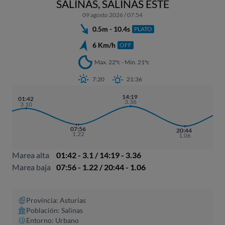
SALINAS, SALINAS ESTE
09 agosto 2026 / 07:54
0.5m - 10.4s
PLATO
6 Km/h
OFF
Max. 22ºc - Min. 21ºc
7:20
21:36
14:19
01:42
3.36
3.10
07:56
20:44
1.22
1.06
Marea alta
01:42 - 3.1 / 14:19 - 3.36
Marea baja
07:56 - 1.22 / 20:44 - 1.06
Provincia: Asturias
Población: Salinas
Entorno: Urbano