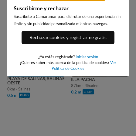
SALINAS ESTE
Suscribirme y rechazar
Suscríbete a Camaramar para disfrutar de una experiencia sin
límite y sin publicidad personalizada mientras navegas.
WEBCAMS CERCANAS
Rechazar cookies y registrarme gratis
¿Ya estás registrado?
Iniciar sesión
¿Quieres saber más acerca de la política de cookies?
Ver
Política de Cookies
PLAYA DE SALINAS, SALINAS
ILLA PACHA
OESTE
87km · Ribadeo
0km · Salinas
0.2 m
CHOPI
0.5 m
PLATO