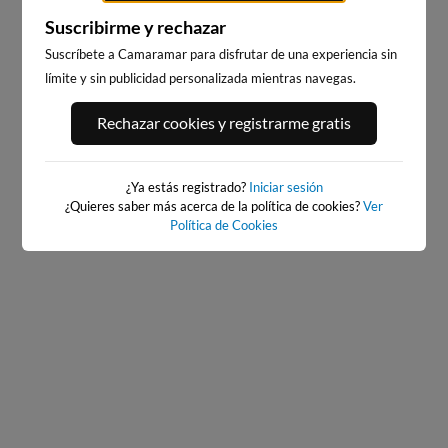
Suscribirme y rechazar
Suscríbete a Camaramar para disfrutar de una experiencia sin
límite y sin publicidad personalizada mientras navegas.
PLAYA DE CAMARIÑAS
PUERTO DE CAMARIÑAS
Rechazar cookies y registrarme gratis
13km · Camariñas
13km · Camariñas
0.2 m
0.2 m
CHOPI
CHOPI
¿Ya estás registrado?
Iniciar sesión
¿Quieres saber más acerca de la política de cookies?
Ver
Política de Cookies