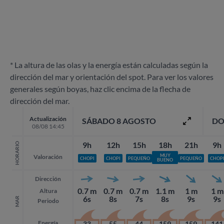
* La altura de las olas y la energía están calculadas según la
dirección del mar y orientación del spot. Para ver los valores
generales según boyas, haz clic encima de la flecha de
dirección del mar.
Actualización
SÁBADO 8 AGOSTO
DO
08/08 14:45
9h
12h
15h
18h
21h
9h
HORARIO
MUY
Valoración
CHOPI
CHOPI
PEQUEÑO
PEQUEÑO
CHOP
BUENO
Dirección
0.7 m
0.7 m
0.7 m
1.1 m
1 m
1 m
Altura
6s
8s
7s
8s
9s
9s
MAR
Periodo
Energía
33
55
44
159
159
141