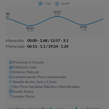
7:32
21:49
12:57
01:
00:00
3.10
2.
2.68
19:24
06:11
1.24
1.10
Marea alta
00:00 - 2.68 / 12:57 - 3.1
Marea baja
06:11 - 1.1 / 19:24 - 1.24
Provincia: A Coruña​
Población: Laxe
Entorno: Natural
Contaminación: Poco contaminada
Tamaño de ola: 1mts a 1,5mts
Ola: Picos Variables Rápidos y Maniobrables
Fondo: Arena
Locales: Pocos
Condiciones idóneas Playa
Subiendo