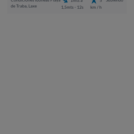
1mts a
5
de Traba, Laxe
1,5mts - 12s
km / h