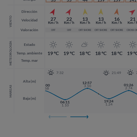
Dirección
VIENTO
27
22
13
13
16
21
Velocidad
Km / h
Km / h
Km / h
Km / h
Km / h
Km / 
Valoración
OFF
OFF
OFF SHORE
OFF SHORE
OFF SHORE
CROSS O
METEOROLOGÍA
Estado
19 ºC
19 ºC
18 ºC
18 ºC
18 ºC
19 º
Temp. ambiente
Temp. mar
7:32
21:49
Alta (m)
12:57
01:26
01:26
00:00
3.10
MAREAS
2.74
2.74
2.68
Baja (m)
17:55
19:24
19:24
06:11
1.28
1.24
1.24
1.10