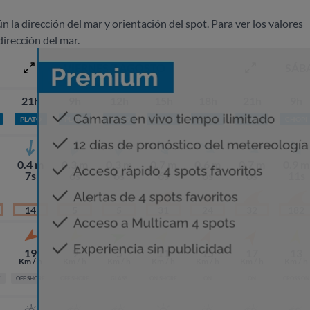
ún la dirección del mar y orientación del spot. Para ver los valores
dirección del mar.
VIERNES 7 AGOSTO
SÁB
21h
9h
12h
15h
18h
21h
9h
PLATO
PLATO
PLATO
CHOPI
CHOPI
CHOPI
CHOPI
0.4 m
0.3 m
0.3 m
0.7 m
0.6 m
0.7 m
0.9 m
7s
6s
6s
6s
6s
6s
11s
14
5
5
31
24
32
182
19
9
5
11
15
17
13
Km / h
Km / h
Km / h
Km / h
Km / h
Km / h
Km / h
E
OFF SHORE
OFF SHORE
GLASS
ON SHORE
ON
ON
CROSS ON