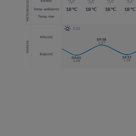
METEOROLOGÍA
Estado
18 ºC
18 ºC
18 ºC
18 ºC
Temp. ambiente
Temp. mar
7:31
Alta (m)
21:24
09:58
3.06
2.97
MAREAS
Baja (m)
16:15
03:41
1.18
1.08