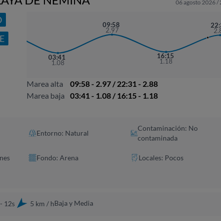
06 agosto 2026 /
O
1:24
09:58
22
3.06
2.97
2.
E
16:15
03:41
1.18
1.08
Marea alta
09:58 - 2.97 / 22:31 - 2.88
Marea baja
03:41 - 1.08 / 16:15 - 1.18
Contaminación: No
Entorno: Natural
contaminada
nes
Fondo: Arena
Locales: Pocos
Baja y Media
- 12s
5 km / h