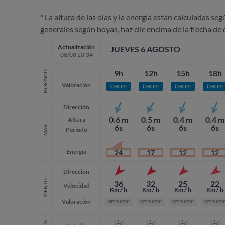
* La altura de las olas y la energía están calculadas seg
generales según boyas, haz clic encima de la flecha de 
Actualización
JUEVES 6 AGOSTO
06/08 20:34
9h
12h
15h
18h
HORARIO
Valoración
CHOPI
CHOPI
CHOPI
CHOPI
Dirección
0.6 m
0.5 m
0.4 m
0.4 m
Altura
6s
6s
6s
6s
MAR
Periodo
Energía
24
17
12
12
Dirección
VIENTO
36
32
25
22
Velocidad
Km / h
Km / h
Km / h
Km / h
Valoración
OFF SHORE
OFF SHORE
OFF SHORE
OFF SHOR