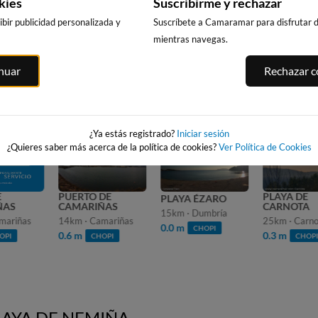
kies
Suscribirme y rechazar
bir publicidad personalizada y
Suscríbete a Camaramar para disfrutar de
mientras navegas.
MIÑA
inuar
Rechazar co
13
s
IMO ANUNCIO EN:
¿Ya estás registrado?
Iniciar sesión
¿Quieres saber más acerca de la política de cookies?
Ver Política de Cookies
PLAYA DE
PUERTO DE
PLAYA ÉZARO
S
CARNOTA
CAMARIÑAS
15km · Dumbría
iñas
25km · Carnota
14km · Camariñas
0.0 m
CHOPI
0.3 m
0.6 m
CHOPI
CHOPI
LAYA DE NEMIÑA