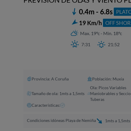
0.4m - 6.8s
PLAT
2
19 Km/h
OFF SHOR
Max. 19ºc - Min. 18ºc
7:31
21:52
Provincia: A Coruña​
Población: Muxía
Ola: Picos Variables
Tamaño de ola: 1mts a 1,5mts
Maniobrables y Seccio
Tuberas
Características:
Condiciones idóneas Playa de Nemiña
1mts a 1,5mts 