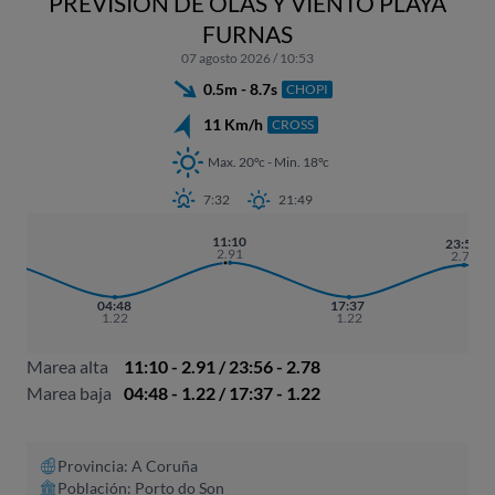
PREVISIÓN DE OLAS Y VIENTO PLAYA
FURNAS
07 agosto 2026 / 10:53
0.5m - 8.7s
CHOPI
11 Km/h
CROSS
Max. 20ºc - Min. 18ºc
7:32
21:49
31
11:10
23:56
88
2.91
2.78
04:48
17:37
1.22
1.22
Marea alta
11:10 - 2.91 / 23:56 - 2.78
Marea baja
04:48 - 1.22 / 17:37 - 1.22
Provincia: A Coruña​
Población: Porto do Son