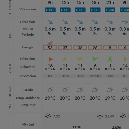
9h
12h
15h
18h
21h
9h
HORARIO
Valoración
CHOPI
CHOPI
CHOPI
CHOPI
PLATO
PLATO
Dirección
0.6 m
0.5 m
0.5 m
0.5 m
0.3 m
0.3 
Altura
9s
9s
9s
7s
7s
6s
MAR
Periodo
Energía
53
37
36
26
8
6
Dirección
VIENTO
16
11
11
6
1
14
Velocidad
Km / h
Km / h
Km / h
Km / h
Km / h
Km / 
Valoración
OFF
CROSS
CROSS
CROSS ON
GLASS
OFF
METEOROLOGÍA
Estado
19 ºC
20 ºC
20 ºC
20 ºC
19 ºC
18 º
Temp. ambiente
Temp. mar
7:32
21:49
Alta (m)
22:31
11:10
23:56
23:56