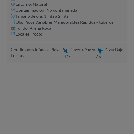
Entorno: Natural
Contaminación: No contaminada
Tamaño de ola: 1 mts a 2 mts
Ola: Picos Variables Maniobrables Rápidos y tuberos
Fondo: Arena Roca
Locales: Pocos
Condiciones idóneas Playa
Baja
1 mts a 2 mts
5 km
Furnas
- 12s
/ h