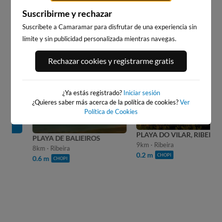
WEBCAM PLAYA FURNAS
Suscribirme y rechazar
Stream
Suscríbete a Camaramar para disfrutar de una experiencia sin
Unmute
límite y sin publicidad personalizada mientras navegas.
Type
13
s
PRÓXIMO ANUNCIO EN:
WEBCAMS CERCANAS
Rechazar cookies y registrarme gratis
¿Ya estás registrado?
Iniciar sesión
¿Quieres saber más acerca de la política de cookies?
Ver
Política de Cookies
PLAYA DO VILAR, RIBEIRA
PLAYA DE BALIEIROS
9km · Ribeira
8km · Ribeira
0.2 m
CHOPI
0.6 m
CHOPI