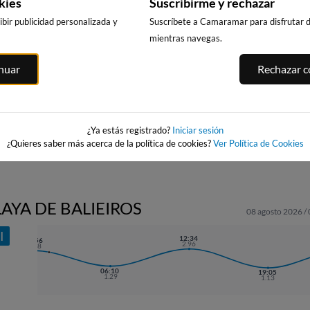
kies
Suscribirme y rechazar
bir publicidad personalizada y
Suscríbete a Camaramar para disfrutar de
mientras navegas.
PLAYA CORÓN
PLAYA DE A
PLAYA AGUIEIRA
(VILANOVA DE
inuar
Rechazar co
LANZADA
20km · Porto do Son
AROUSA),
21km · El Grove
VILANOVA DE
0.2 m
PLATO
AROUSA
0.3 m
CHOPI
21km · Vilanova de
Arousa
0.0 m
CHOPI
¿Ya estás registrado?
Iniciar sesión
¿Quieres saber más acerca de la política de cookies?
Ver Política de Cookies
LAYA DE BALIEIROS
08 agosto 2026 /
I
12:34
23:56
2.96
2.78
06:10
19:05
1.29
1.13