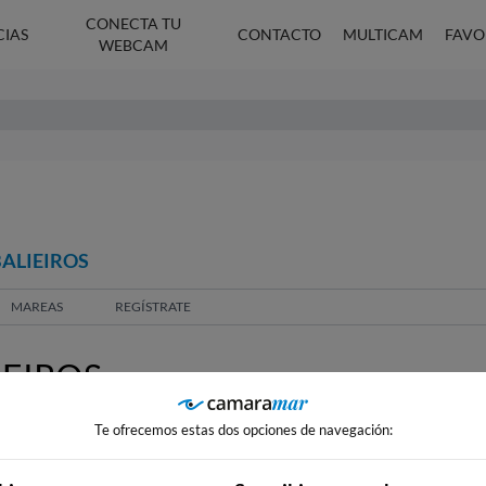
CONECTA TU
CIAS
CONTACTO
MULTICAM
FAVO
WEBCAM
BALIEIROS
MAREAS
REGÍSTRATE
IEIROS
Te ofrecemos estas dos opciones de navegación:
20
s
WEBCAM EN: