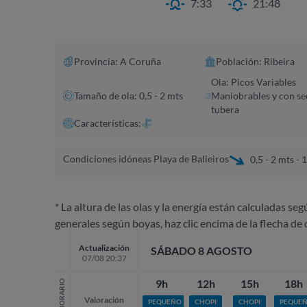
7:33
21:48
Provincia: A Coruña​
Población: Ribeira
Ola: Picos Variables
Tamaño de ola: 0,5 - 2 mts
Maniobrables y con se
tubera
Características:
Condiciones idóneas Playa de Balieiros
0,5 - 2 mts - 
* La altura de las olas y la energía están calculadas seg
generales según boyas, haz clic encima de la flecha de 
Actualización
SÁBADO 8 AGOSTO
07/08 20:37
9h
12h
15h
18h
HORARIO
Valoración
PEQUEÑO
CHOPI
CHOPI
PEQUE