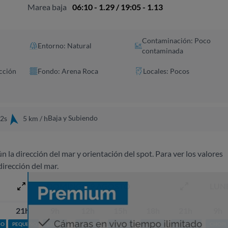
Marea baja
06:10 - 1.29 / 19:05 - 1.13
Contaminación: Poco
Entorno: Natural
contaminada
cción
Fondo: Arena Roca
Locales: Pocos
Baja y Subiendo
12s
5 km / h
ún la dirección del mar y orientación del spot. Para ver los valores
dirección del mar.
DOMINGO 9 AGOSTO
LUN
21h
9h
12h
15h
18h
21h
9h
ÑO
PEQUEÑO
CHOPI
CHOPI
CHOPI
CHOPI
PEQUEÑO
CHOPI