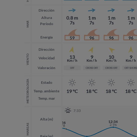
Dirección
0.8 m
1 m
1 m
1 m
Altura
7s
7s
7s
7s
MAR
Periodo
Energía
59
96
96
96
Dirección
VIENTO
13
9
10
9
Velocidad
Km / h
Km / h
Km / h
Km / h
Valoración
OFF
CROSS OFF
CROSS OFF
OFF SHOR
METEOROLOGÍA
Estado
19 ºC
18 ºC
18 ºC
18 ºC
Temp. ambiente
Temp. mar
7:33
Alta (m)
12:34
23:56
2.96
MAREAS
2.78
Baja (m)