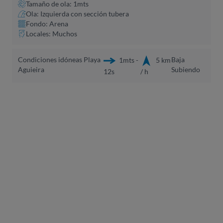
Tamaño de ola: 1mts
Ola: Izquierda con sección tubera
Fondo: Arena
Locales: Muchos
Condiciones idóneas Playa
Baja
1mts -
5 km
Aguieira
Subiendo
12s
/ h