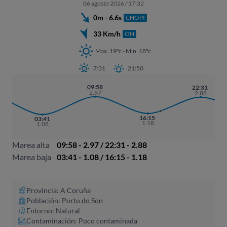
06 agosto 2026 / 17:32
0m - 6.6s
CHOPI
33 Km/h
ON
Max. 19ºc - Min. 18ºc
7:31
21:50
09:58
22:31
2.97
2.88
16:15
03:41
1.18
1.08
Marea alta
09:58 - 2.97 / 22:31 - 2.88
Marea baja
03:41 - 1.08 / 16:15 - 1.18
Provincia: A Coruña​
Población: Porto do Son
Entorno: Natural
Contaminación: Poco contaminada