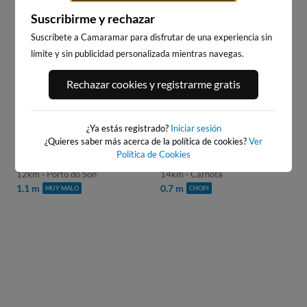
Stream
Unmute
Suscribirme y rechazar
Type
9
s
PRÓXIMO ANUNCIO EN:
Suscríbete a Camaramar para disfrutar de una experiencia sin
WEBCAMS CERCANAS
límite y sin publicidad personalizada mientras navegas.
Rechazar cookies y registrarme gratis
¿Ya estás registrado?
Iniciar sesión
¿Quieres saber más acerca de la política de cookies?
Ver
Política de Cookies
PLAYA FURNAS
PLAYA DE CARNOTA
12km · Porto do Son
14km · Carnota
1.1 m
0.7 m
MUY MALO
CHOPI