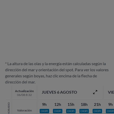
* La altura de las olas y la energía están calculadas según la
dirección del mar y orientación del spot. Para ver los valores
generales según boyas, haz clic encima de la flecha de
dirección del mar.
Actualización
JUEVES 6 AGOSTO
VI
06/08 8:32
9h
12h
15h
18h
21h
9h
HORARIO
Valoración
CHOPI
CHOPI
CHOPI
CHOPI
CHOPI
CHOP