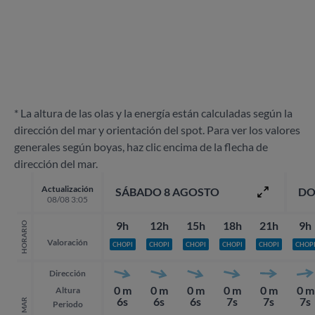
* La altura de las olas y la energía están calculadas según la
dirección del mar y orientación del spot. Para ver los valores
generales según boyas, haz clic encima de la flecha de
dirección del mar.
Actualización
SÁBADO 8 AGOSTO
DO
08/08 3:05
9h
12h
15h
18h
21h
9h
HORARIO
Valoración
CHOPI
CHOPI
CHOPI
CHOPI
CHOPI
CHOP
Dirección
0 m
0 m
0 m
0 m
0 m
0 m
Altura
6s
6s
6s
7s
7s
7s
MAR
Periodo