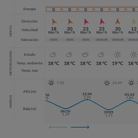
Energía
0
0
0
0
0
0
Dirección
VIENTO
18
20
23
23
20
12
Velocidad
Km / h
Km / h
Km / h
Km / h
Km / h
Km / 
Valoración
CROSS
CROSS
CROSS
CROSS ON
CROSS ON
CROSS 
METEOROLOGÍA
Estado
18 ºC
18 ºC
18 ºC
18 ºC
19 ºC
18 º
Temp. ambiente
Temp. mar
7:33
21:49
Alta (m)
12:34
01:24
01:24
23:56
2.96
MAREAS
2.84
2.84
2.78
Baja (m)
06:10
19:05
19:05
1.29
1.13
1.13