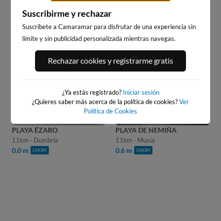
FINISTERRE
Suscribirme y rechazar
Stream
Unmute
Suscríbete a Camaramar para disfrutar de una experiencia sin
Type
13
s
PRÓXIMO ANUNCIO EN:
límite y sin publicidad personalizada mientras navegas.
WEBCAMS CERCANAS
Rechazar cookies y registrarme gratis
¿Ya estás registrado?
Iniciar sesión
¿Quieres saber más acerca de la política de cookies?
Ver
Política de Cookies
PLAYA ÉZARO
PLAYA DE NEMIÑA
11km · Dumbría
11km · Muxía
0.0 m
0.6 m
CHOPI
CHOPI