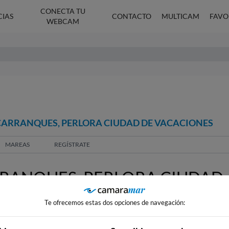
CONECTA TU
CIAS
CONTACTO
MULTICAM
FAVO
WEBCAM
 CARRANQUES, PERLORA CIUDAD DE VACACIONES
MAREAS
REGÍSTRATE
RANQUES, PERLORA CIUDAD
Te ofrecemos estas dos opciones de navegación: