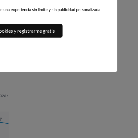
 una experiencia sin límite y sin publicidad personalizada
okies y registrarme gratis
PENEDO DO GALO
PLAYA DE SAN
PLAYA DE COVAS
ROMAN (AREA
150km · Viveiro
150km · Viveiro
GRANDE)
0.0 m
CHOPI
0.0 m
CHOPI
152km · O Vicedo
0.0 m
CHOPI
026 /
16
2
04:26
1.84