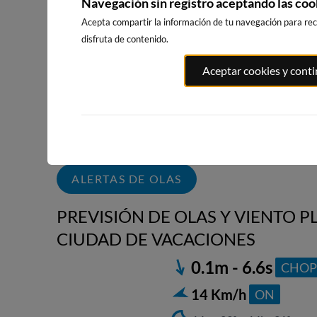
Navegación sin registro aceptando las coo
WEBCAMS CERCANAS
Acepta compartir la información de tu navegación para reci
disfruta de contenido.
Aceptar cookies y cont
PLAYA DE
PLAYA DE
ILLA PACHA
SALINAS, SALINAS
SALINAS, SALINAS
104km · Riba
ESTE
OESTE
0.2 m
CHOPI
17km · Salinas
17km · Salinas
0.2 m
0.2 m
CHOPI
CHOPI
ALERTAS DE OLAS
PREVISIÓN DE OLAS Y VIENTO 
CIUDAD DE VACACIONES
0.1m - 6.6s
CHOP
20
3.
14 Km/h
ON