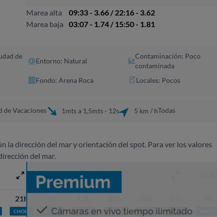
Marea alta
09:33 - 3.66 / 22:16 - 3.62
Marea baja
03:07 - 1.74 / 15:50 - 1.81
udad de
Contaminación: Poco
Entorno: Natural
contaminada
Fondo: Arena Roca
Locales: Pocos
d de Vacaciones
Todas
1mts a 1,5mts - 12s
5 km / h
ún la dirección del mar y orientación del spot. Para ver los valores
dirección del mar.
SÁBADO 8 AGOSTO
DOM
21h
9h
12h
15h
18h
21h
9h
CHOPI
CHOPI
CHOPI
PLATO
PLATO
CHOPI
PLATO