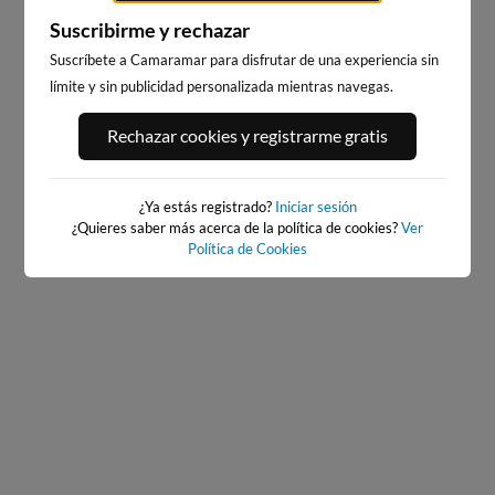
Suscribirme y rechazar
Suscríbete a Camaramar para disfrutar de una experiencia sin
límite y sin publicidad personalizada mientras navegas.
PLAYA DE SALINAS, SALINAS
PLAYA DE SALINAS, SALINAS
Rechazar cookies y registrarme gratis
ESTE
OESTE
16km · Salinas
16km · Salinas
0.2 m
0.2 m
CHOPI
CHOPI
¿Ya estás registrado?
Iniciar sesión
¿Quieres saber más acerca de la política de cookies?
Ver
Política de Cookies