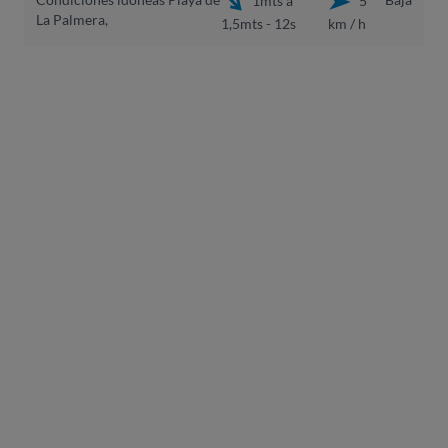
La Palmera,
1,5mts - 12s
km / h