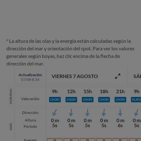
* La altura de las olas y la energía están calculadas según la
dirección del mar y orientación del spot. Para ver los valores
generales según boyas, haz clic encima de la flecha de
dirección del mar.
Actualización
VIERNES 7 AGOSTO
SÁ
07/08 8:34
9h
12h
15h
18h
21h
9h
HORARIO
Valoración
CHOPI
CHOPI
CHOPI
CHOPI
CHOPI
PLATO
Dirección
0 m
0 m
0 m
0 m
0 m
0 m
Altura
5s
5s
5s
5s
6s
5s
MAR
Periodo
Energía
0
0
0
0
0
0