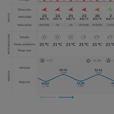
Dirección
VIENTO
23
23
21
23
20
2
Velocidad
Km / h
Km / h
Km / h
Km / h
Km / h
Km / 
Valoración
ON SHORE
ON
ON
ON SHORE
ON SHORE
GLASS
METEOROLOGÍA
Estado
21 ºC
21 ºC
21 ºC
21 ºC
21 ºC
21 º
Temp. ambiente
Temp. mar
7:17
21:38
Alta (m)
20:55
09:33
22:16
22:16
3.76
3.66
3.62
3.62
MAREAS
Baja (m)
15:50
0
0
03:07
1.81
1.74