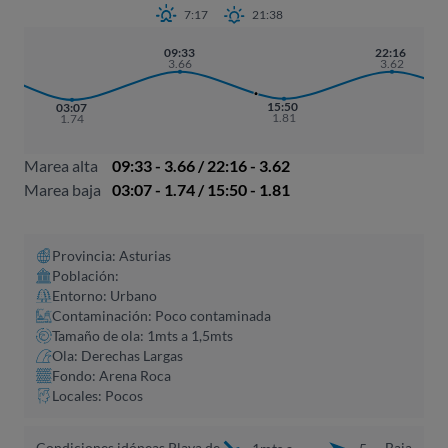
7:17
21:38
09:33
22:16
3.66
3.62
15:50
03:07
1.81
1.74
Marea alta
09:33 - 3.66 / 22:16 - 3.62
Marea baja
03:07 - 1.74 / 15:50 - 1.81
Provincia: Asturias
Población:
Entorno: Urbano
Contaminación: Poco contaminada
Tamaño de ola: 1mts a 1,5mts
Ola: Derechas Largas
Fondo: Arena Roca
Locales: Pocos
Condiciones idóneas Playa de
Baja
1mts a
5