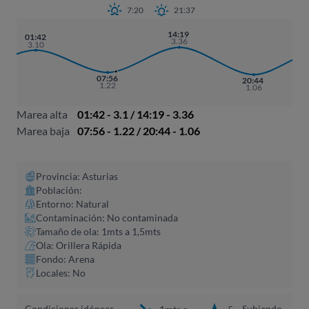
7:20
21:37
14:19
01:42
3.36
3.10
07:56
20:44
1.22
1.06
Marea alta
01:42 - 3.1 / 14:19 - 3.36
Marea baja
07:56 - 1.22 / 20:44 - 1.06
Provincia: Asturias
Población:
Entorno: Natural
Contaminación: No contaminada
Tamaño de ola: 1mts a 1,5mts
Ola: Orillera Rápida
Fondo: Arena
Locales: No
Condiciones idóneas
Subiendo,