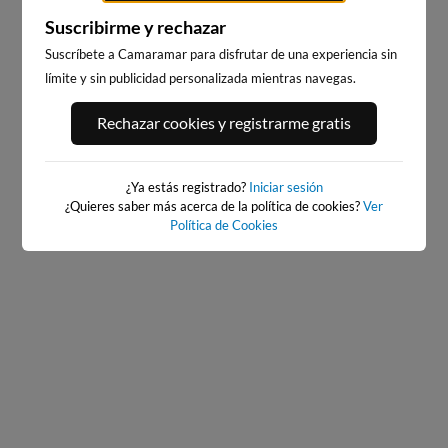
Suscribirme y rechazar
Suscríbete a Camaramar para disfrutar de una experiencia sin
límite y sin publicidad personalizada mientras navegas.
PLAYA DE SALINAS, SALINAS
PLAYA DE SALINAS, SALINAS
Rechazar cookies y registrarme gratis
ESTE
OESTE
4km · Salinas
4km · Salinas
0.5 m
0.5 m
CHOPI
CHOPI
¿Ya estás registrado?
Iniciar sesión
¿Quieres saber más acerca de la política de cookies?
Ver
Política de Cookies