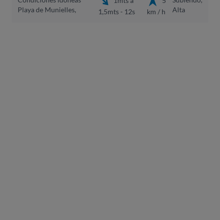
1mts a
5
Playa de Munielles,
Alta
1,5mts - 12s
km / h