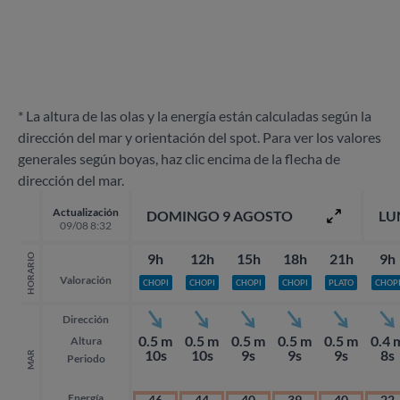
* La altura de las olas y la energía están calculadas según la
dirección del mar y orientación del spot. Para ver los valores
generales según boyas, haz clic encima de la flecha de
dirección del mar.
Actualización
DOMINGO 9 AGOSTO
LU
09/08 8:32
9h
12h
15h
18h
21h
9h
HORARIO
Valoración
CHOPI
CHOPI
CHOPI
CHOPI
PLATO
CHOP
Dirección
0.5 m
0.5 m
0.5 m
0.5 m
0.5 m
0.4 
Altura
10s
10s
9s
9s
9s
8s
MAR
Periodo
Energía
46
44
40
39
40
22