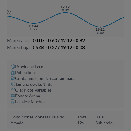
12:12
0.82
01
00:07
0.
0.63
05:44
0.27
19:12
0.08
Marea alta
00:07 - 0.63 / 12:12 - 0.82
Marea baja
05:44 - 0.27 / 19:12 - 0.08
Provincia: Faro
Población:
Contaminación: No contaminada
Tamaño de ola: 1mts
Ola: Picos Variables
Fondo: Arena
Locales: Muchos
Condiciones idóneas Praia do
1mts -
Baja
Amado,
12s
Subiendo