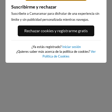
Suscribirme y rechazar
Suscríbete a Camaramar para disfrutar de una experiencia sin
límite y sin publicidad personalizada mientras navegas.
PLAYA DEL PALMAR, VEJER
BAIONA
DE LA FRONTERA
550km · Baiona
Rechazar cookies y registrarme gratis
273km · Vejer de la Frontera
0.0 m
PLATO
0.2 m
PLATO
¿Ya estás registrado?
Iniciar sesión
¿Quieres saber más acerca de la política de cookies?
Ver
Política de Cookies