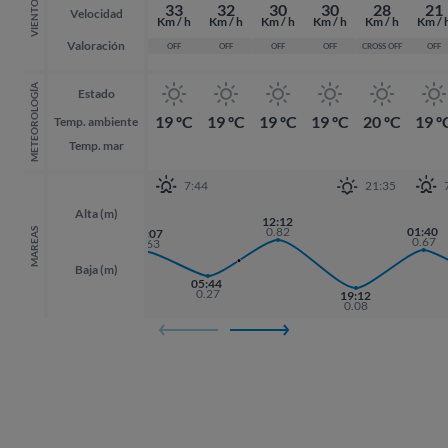
VIENTO
33
32
30
30
28
21
Velocidad
Km / h
Km / h
Km / h
Km / h
Km / h
Km / 
Valoración
OFF
OFF
OFF
OFF
CROSS OFF
OFF
METEOROLOGÍA
Estado
19 ºC
19 ºC
19 ºC
19 ºC
20 ºC
19 º
Temp. ambiente
Temp. mar
7:44
21:35
Alta (m)
12:12
0.82
01:40
01:40
MAREAS
00:07
0.67
0.67
0.63
Baja (m)
05:44
17:51
0.27
19:12
19:12
0.13
0.08
0.08