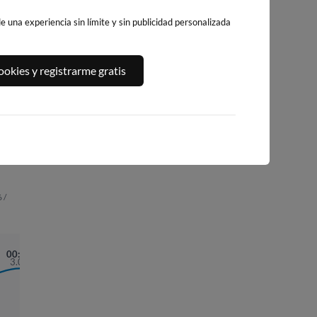
 una experiencia sin límite y sin publicidad personalizada
ALO
PLAYA DE SAN
PLAYA DE
CARIÑO
okies y registrarme gratis
ROMAN (AREA
SALINAS, SALIN
76km · Cariño
GRANDE)
ESTE
0.0 m
CHOPI
57km · O Vicedo
79km · Salinas
0.0 m
0.2 m
CHOPI
CHOPI
 /
00:14
3.07