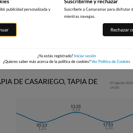
kies
Suscribirme y rechazar
bir publicidad personalizada y
Suscríbete a Camaramar para disfrutar de
mientras navegas.
PENEDO DO G
BURELA
PLAYA DE COVAS
inuar
Rechazar co
A
54km · Viveiro
35km · Burela
54km · Viveiro
0.0 m
0.2 m
CHOPI
0.0 m
CHOPI
CHOPI
¿Ya estás registrado?
Iniciar sesión
¿Quieres saber más acerca de la política de cookies?
Ver Política de Cookies
PIA DE CASARIEGO, TAPIA DE
07 agosto 2026
14:00
22:53
11:35
3.19
3.13
17:55
05:13
1.33
1.25