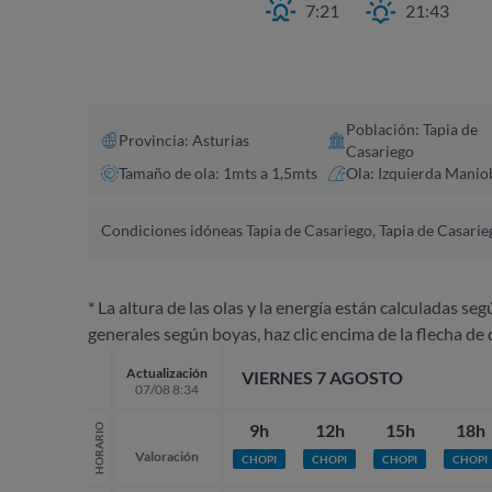
7:21
21:43
Población: Tapia de
Provincia: Asturias
Casariego
Tamaño de ola: 1mts a 1,5mts
Ola: Izquierda Manio
Condiciones idóneas Tapia de Casariego, Tapia de Casarie
* La altura de las olas y la energía están calculadas seg
generales según boyas, haz clic encima de la flecha de 
Actualización
VIERNES 7 AGOSTO
07/08 8:34
9h
12h
15h
18h
HORARIO
Valoración
CHOPI
CHOPI
CHOPI
CHOPI