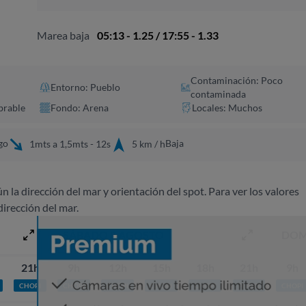
Marea baja
05:13 - 1.25 / 17:55 - 1.33
Contaminación: Poco
Entorno: Pueblo
contaminada
brable
Fondo: Arena
Locales: Muchos
go
Baja
1mts a 1,5mts - 12s
5 km / h
ún la dirección del mar y orientación del spot. Para ver los valores
dirección del mar.
SÁBADO 8 AGOSTO
DOM
21h
9h
12h
15h
18h
21h
9h
CHOPI
CHOPI
CHOPI
CHOPI
CHOPI
PLATO
CHOPI