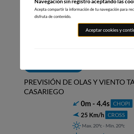
Navegación sin registro aceptando las coo
Acepta compartir la información de tu navegación para reci
disfruta de contenido.
PLAYA DA
ILLA PACHA
RIBADEO
Aceptar cookies y cont
RAPADOIR
8km · Ribadeo
8km · Ribadeo
24km · Foz
0.2 m
0.2 m
CHOPI
CHOPI
0.2 m
CHOPI
ALERTAS DE OLAS
PREVISIÓN DE OLAS Y VIENTO TA
CASARIEGO
0m - 4.4s
CHOPI
25 Km/h
CROSS
Max. 20ºc - Min. 20ºc