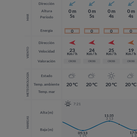
Dirección
0 m
0 m
0 m
0 m
Altura
5s
5s
4s
4s
MAR
Periodo
Energía
0
0
0
0
Dirección
VIENTO
23
24
25
19
Velocidad
Km / h
Km / h
Km / h
Km / h
Valoración
CROSS
CROSS
CROSS
CROSS
METEOROLOGÍA
Estado
20 ºC
20 ºC
20 ºC
20 ºC
Temp. ambiente
Temp. mar
7:21
Alta (m)
22:53
11:35
3.19
MAREAS
3.13
Baja (m)
17:
17:
05:13
1.3
1.3
1.25