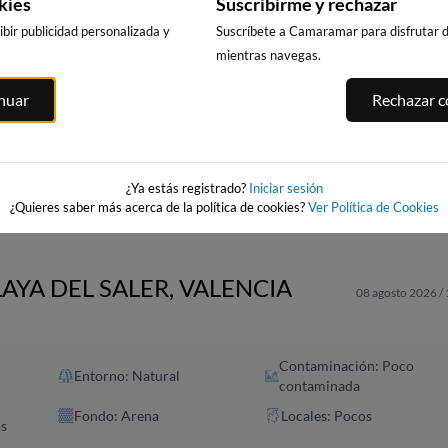
kies
Suscribirme y rechazar
bir publicidad personalizada y
Suscríbete a Camaramar para disfrutar de
mientras navegas.
A
PLAYA DE
PLAYA DE POBLA
PLAYA DE CA
inuar
Rechazar co
ALBORAYA
DE FARNALS
D'EN BERENG
24km · Pobla de
37km · Canet d'
ia
16km · Saboya
Farnals
Berenguer
0.1 m
PLATO
0.1 m
0.1 m
PLATO
PLATO
¿Ya estás registrado?
Iniciar sesión
¿Quieres saber más acerca de la política de cookies?
Ver Política de Cookies
LAYA DEL SALER, VALENCIA
08 agosto 2026 /
Contaminación: Poco
Entorno: Natural
contaminada
Fondo: Arena
Locales: Pocos
os