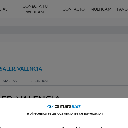
CONECTA TU
CIAS
CONTACTO
MULTICAM
FAVO
WEBCAM
SALER, VALENCIA
MAREAS
REGÍSTRATE
ER, VALENCIA
Te ofrecemos estas dos opciones de navegación: