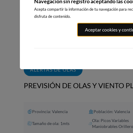
Navegación sin registro aceptando las coo
Acepta compartir la información de tu navegación para reci
disfruta de contenido.
PLAYA DE
PLAYA DEL
PLAYA DE L
Aceptar cookies y cont
MALVARROSA -
CABAÑAL - LAS
PATACONA
LAS ARENAS,
ARENAS
15km · Albora
VALENCIA
12km · Valencia
0.1 m
PLATO
13km · Valencia
0.1 m
PLATO
0.1 m
PLATO
ALERTAS DE OLAS
PREVISIÓN DE OLAS Y VIENTO P
Provincia: Valencia
Población: Valencia
Ola: Picos Variables
Tamaño de ola: 1mts
Maniobrables Oriller