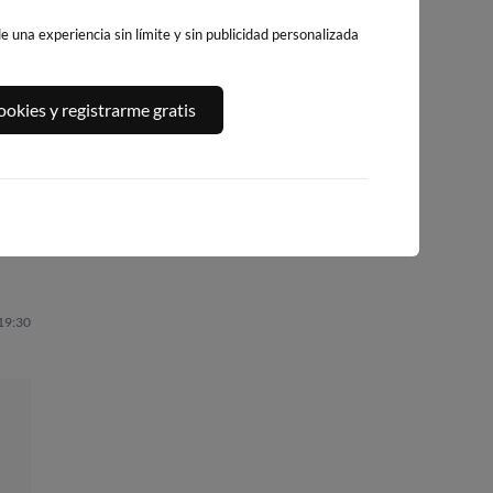
 una experiencia sin límite y sin publicidad personalizada
NET
PLAYA DE LA
PLAYA DE GANDIA
PLAYA DE PILES
okies y registrarme gratis
UER
GRAVA
39km · Gandía
50km · Piles
En
76km · Xàbia-Jáve
0.1 m
0.1 m
PLATO
CHOPI
0.1 m
PLATO
 19:30