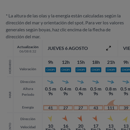
* La altura de las olas y la energía están calculadas según la
dirección del mar y orientación del spot. Para ver los valores
generales según boyas, haz clic encima de la flecha de
dirección del mar.
Actualización
JUEVES 6 AGOSTO
VI
06/08 8:32
9h
12h
15h
18h
21h
9h
HORARIO
Valoración
CHOPI
CHOPI
CHOPI
CHOPI
CHOPI
CHOP
Dirección
0.5 m
0.4 m
0.4 m
0.5 m
0.8 m
0.5 
Altura
9s
9s
9s
9s
9s
9s
MAR
Periodo
Energía
41
27
27
43
111
39
Dirección
VIENTO
10
16
20
17
13
13
Velocidad
Km / h
Km / h
Km / h
Km / h
Km / h
Km / 