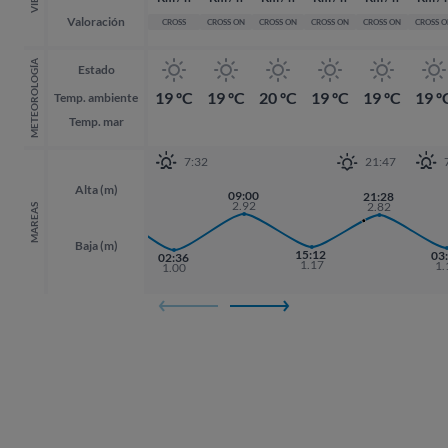
Valoración
CROSS
CROSS ON
CROSS ON
CROSS ON
CROSS ON
CROSS 
METEOROLOGÍA
Estado
19 ºC
19 ºC
20 ºC
19 ºC
19 ºC
19 º
Temp. ambiente
Temp. mar
7:32
21:47
Alta (m)
20:22
09:00
21:28
21:28
2.99
2.92
2.82
2.82
MAREAS
Baja (m)
15:12
03
03
02:36
1.17
1.
1.
1.00