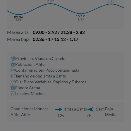
2.92
2.82
15:12
02:36
1.17
1.00
Marea alta
09:00 - 2.92 / 21:28 - 2.82
Marea baja
02:36 - 1 / 15:12 - 1.17
Provincia: Viana do Castelo
Población: Afife
Contaminación: Poco contaminada
Tamaño de ola: 1mts a 2 mts
Ola: Picos Variables, Rápidos y Tuberos
Fondo: Arena
Locales: Muchos
Condiciones idóneas
Baja
1mts a 2 mts
5 km
Afife, Afife
Media
- 12s
/ h