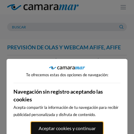
PREVISIÓN DE OLAS Y WEBCAM AFIFE, AFIFE
WEBCAM
PREVISIÓN
METEOROLOGÍA
MAREAS
WEBCAM AFIFE, AFIFE
Te ofrecemos estas dos opciones de navegación:
Navegación sin registro aceptando las
cookies
WEBCAMS CERCANAS
Acepta compartir la información de tu navegación para recibir
publicidad personalizada y disfruta de contenido.
Aceptar cookies y continuar