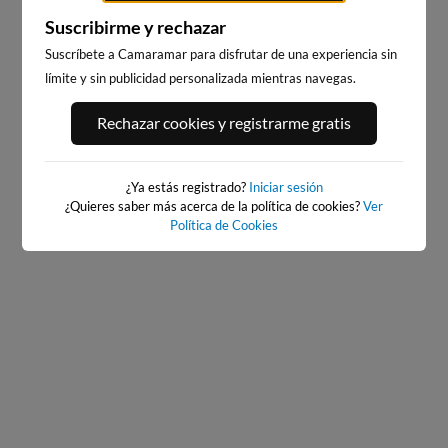
Suscribirme y rechazar
BAIONA_SANTA_MARTA
Suscríbete a Camaramar para disfrutar de una experiencia sin
BAIONA
37km · Baiona
límite y sin publicidad personalizada mientras navegas.
37km · Baiona
0.2 m
CHOPI
0.2 m
CHOPI
Rechazar cookies y registrarme gratis
¿Ya estás registrado?
Iniciar sesión
¿Quieres saber más acerca de la política de cookies?
Ver
Política de Cookies