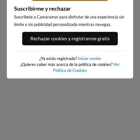
Suscribirme y rechazar
Suscríbete a Camaramar para disfrutar de una experiencia sin
límite y sin publicidad personalizada mientras navegas.
PLAYA EL MASNOU
PLAYA DE SITGES
Rechazar cookies y registrarme gratis
248km · El Masnou
262km · Sitges
0.0 m
0.0 m
CHOPI
CHOPI
¿Ya estás registrado?
Iniciar sesión
¿Quieres saber más acerca de la política de cookies?
Ver
Política de Cookies