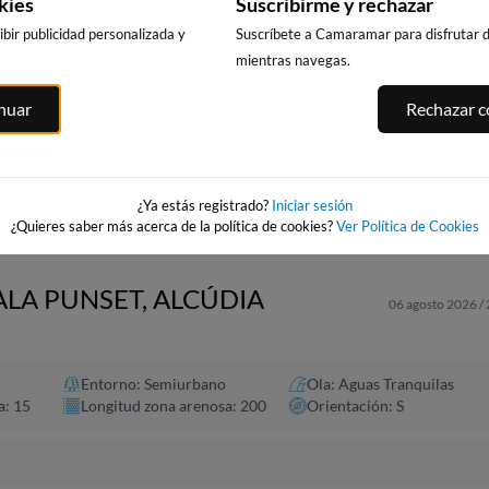
kies
Suscribirme y rechazar
bir publicidad personalizada y
Suscríbete a Camaramar para disfrutar de
mientras navegas.
CALA DELS
PUNTA PRIMA,
PLATJA LLARG
inuar
Rechazar co
LLENGUADETS,
SALOU
SALOU
SALOU
asnou
217km · Salou
218km · Salou
217km · Salou
0.0 m
0.0 m
CHOPI
CHOPI
0.0 m
CHOPI
¿Ya estás registrado?
Iniciar sesión
¿Quieres saber más acerca de la política de cookies?
Ver Política de Cookies
ALA PUNSET, ALCÚDIA
06 agosto 2026 /
Entorno: Semiurbano
Ola: Aguas Tranquilas
a: 15
Longitud zona arenosa: 200
Orientación: S