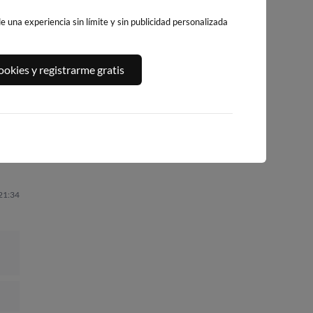
 una experiencia sin límite y sin publicidad personalizada
PLAYA DEL
A,
PLATJA DE
PLAYA DEL FORT
okies y registrarme gratis
ALGUER
LLEVANT - ELS
238km · Vinarós
231km · Ametlla de
PILONS
Mar
0.1 m
CHOPI
219km · Salou
0.1 m
CHOPI
0.0 m
CHOPI
 21:34