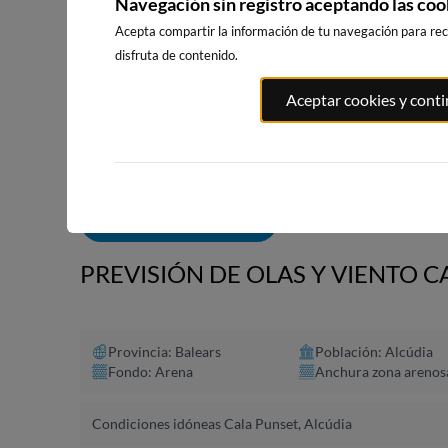
Navegación sin registro aceptando las coo
Acepta compartir la información de tu navegación para reci
disfruta de contenido.
PLAYA EL
PORT ANDRATX
PLAYA DE SITGES
Aceptar cookies y cont
MASNOU
74km · Andratx
193km · Sitges
196km · El M
0.0 m
CHOPI
0.0 m
CHOPI
ALERTAS DE OLAS
PREVISIÓN DE OLAS Y VIENTO C
Provincia: Balears
Población: Alcúdia
Fondo: Arena
Anchura zona arenos
Condiciones idóneas Cala Punset, Alcúdia