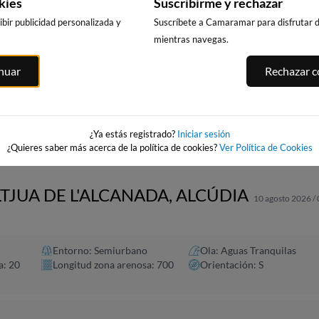
kies
Suscribirme y rechazar
bir publicidad personalizada y
Suscríbete a Camaramar para disfrutar de
mientras navegas.
PUNTA PRIMA,
CALA DELS
PLATJA LLARG
inuar
Rechazar co
SALOU
LLENGUADETS,
SALOU
SALOU
217km · Salou
218km · Salou
asnou
217km · Salou
0.0 m
0.0 m
CHOPI
CHOPI
0.0 m
CHOPI
¿Ya estás registrado?
Iniciar sesión
¿Quieres saber más acerca de la política de cookies?
Ver Política de Cookies
LTJUA DE L'ALCANADA, ALCÚDIA
10 agosto 2026 /
Entorno: Semiurbano
Ola: Aguas Tranquilas
a: 20
Longitud zona arenosa: 700
Orientación: S