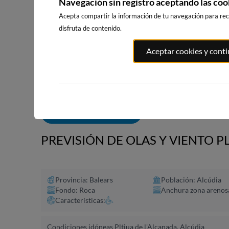
Navegación sin registro aceptando las coo
Acepta compartir la información de tu navegación para reci
disfruta de contenido.
PLAYA EL
PORT ANDRATX
PLAYA DE SITGES
Aceptar cookies y cont
MASNOU
74km · Andratx
193km · Sitges
196km · El M
0.0 m
CHOPI
0.0 m
CHOPI
ALERTAS DE OLAS
PREVISIÓN DE OLAS Y VIENTO P
Provincia: Balears
Población: Alcúdia
Fondo: Roca
Anchura zona arenos
Características:
Condiciones idóneas Pltjua de l'Alcanada, Alcúdia