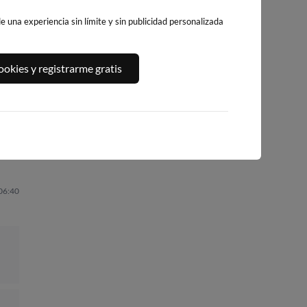
 una experiencia sin límite y sin publicidad personalizada
A,
PLAYA DEL
PLATJA DE
PLAYA DEL FORT
okies y registrarme gratis
ALGUER
LLEVANT - ELS
239km · Vinarós
231km · Ametlla de
PILONS
Mar
0.1 m
CHOPI
219km · Salou
0.1 m
CHOPI
0.0 m
CHOPI
 06:40