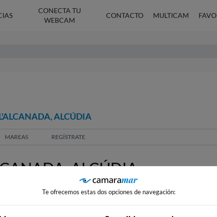
CONECTA TU
CIAS
CONTACTO
MULTICAM
FAVO
WEBCAM
 L'ALCANADA, ALCÚDIA
MAREAS
REGÍSTRATE
LCANADA, ALCÚDIA
Te ofrecemos estas dos opciones de navegación: