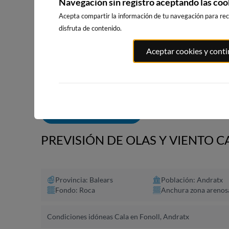
Navegación sin registro aceptando las coo
Acepta compartir la información de tu navegación para reci
disfruta de contenido.
PLAYA DE L
PORT ANDRATX
PLAYA DEL FORTI
Aceptar cookies y cont
PEÑÍSCOLA
1km · Andratx
191km · Vinarós
192km · Peñí
0.1 m
CHOPI
0.1 m
CHOPI
ALERTAS DE OLAS
PREVISIÓN DE OLAS Y VIENTO 
Provincia: Balears
Población: Andratx
Fondo: Roca
Anchura zona arenos
Condiciones idóneas Cala en Fonoll, Andratx