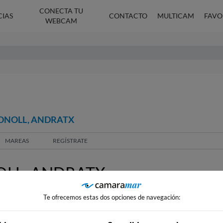
CONECTA TU
CIAS
CONTACTO
MULTICAM
FAVO
WEBCAM
FONOLL, ANDRATX
MAREAS
REGÍSTRATE
LL, ANDRATX
Te ofrecemos estas dos opciones de navegación: