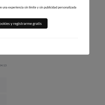
 una experiencia sin límite y sin publicidad personalizada
,
CALA DELS
PLATJA LLARGA,
PLATJA DE
okies y registrarme gratis
LLENGUADETS,
SALOU
LLEVANT - ELS
SALOU
PILONS
198km · Salou
198km · Salou
200km · Salou
0.1 m
CHOPI
0.1 m
0.1 m
CHOPI
CHOPI
 04:13