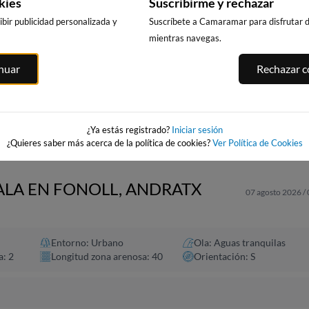
kies
Suscribirme y rechazar
bir publicidad personalizada y
Suscríbete a Camaramar para disfrutar de
mientras navegas.
PLAYA DE
PUNTA PRIMA
A
PLAYA DE SITGES
inuar
Rechazar co
BENICARLÓ
SALOU
194km · Sitges
192km · Benicarló
197km · Salou
scola
0.1 m
CHOPI
0.1 m
0.1 m
CHOPI
CHOPI
¿Ya estás registrado?
Iniciar sesión
¿Quieres saber más acerca de la política de cookies?
Ver Política de Cookies
CALA EN FONOLL, ANDRATX
07 agosto 2026 /
Entorno: Urbano
Ola: Aguas tranquilas
a: 2
Longitud zona arenosa: 40
Orientación: S